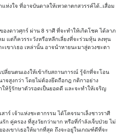
่งใจ ที่อาจบันดาลให้เทวดาตกสวรรค์ได้..เสื่อม
องดาวศุกร์ ผ่าน 8 ราศี ที่จะทำให้เกิดโชค ได้ลาภ
แต่ก็ควรระวังหรือหลีกเลี่ยงที่จะร่วมหุ้น ลงทุน
ราะเขา/เธอ เหล่านั้น อาจนำหายนะมาสู่ดวงชะตา
เปลี่ยนตนเองให้เข้ากับสถานการณ์ รู้จักที่จะโอน
นาจสูงกว่า โดยไม่ต้องยึดถือกฎ กติกาอย่าง
ทำให้รู้รักษาตัวรอดเป็นยอดดี และจะทำให้เจริญ
เสาร์ เจ้าแห่งชะตากรรม ได้โคจรมาเล็งชาวราศี
นรัก คู่ครอง ที่สูงวัยกว่ามาก หรือที่กำลังเจ็บป่วย ไม่
งเขา/เธอให้มากที่สุด ถึงจะอยู่ในเกณฑ์ดีที่จะ