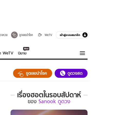
เข้าสู่ระบบสมาชิก
วจหวย
ขูดเลขนำโชค
WeTV
ve WeTV
นิยาย
รบรส
ความรู้รอบตัว
ขูดเลขนำโชค
ดูดวงสด
ฮาวทู
กูรู-รอบรู้
เรื่องฮอตในรอบสัปดาห์
เรื่อง
ของ
Sanook ดูดวง
ฮอต
ใน
รอบ