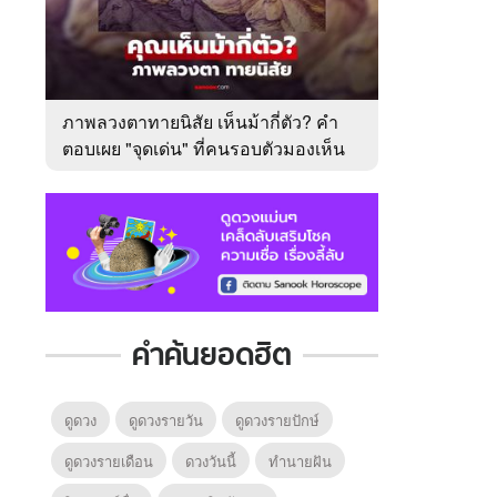
ภาพลวงตาทายนิสัย เห็นม้ากี่ตัว? คำ
ตอบเผย "จุดเด่น" ที่คนรอบตัวมองเห็น
ในตัวคุณ
คำค้นยอดฮิต
ดูดวง
ดูดวงรายวัน
ดูดวงรายปักษ์
ดูดวงรายเดือน
ดวงวันนี้
ทํานายฝัน