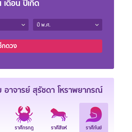
น เดือน ปีเกิด
ปี พ.ศ.
ช็กดวง
ดย อาจารย์ สุรัชดา โหราพยากรณ์
ราศีกรกฎ
ราศีสิงห์
ราศีกันย์