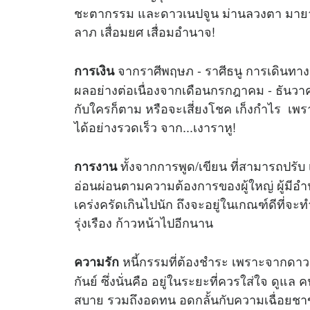
ชะตากรรม และดาวเนปจูน ม่านลวงตา มายาแห
ลาภ เสื่อมยศ เสื่อมอำนาจ!
จากราศีพฤษภ - ราศีธนู การเดินทางข
การเงิน
ผลอย่างต่อเนื่องจากเดือนกรกฎาคม - ธันวาคม 
กับใครก็ตาม หรือจะเสี่ยงโชค เก็งกำไร เพ
ได้อย่างรวดเร็ว จาก...เงาราหู!
ทั้งจากการพูด/เขียน ที่สามารถปรับ 
การงาน
อ่อนผ่อนตามความต้องการของผู้ใหญ่ ผู้มีอำ
เคร่งครัดเกินไปนัก ถึงจะอยู่ในเกณฑ์ดีที่จะ
รุ่งเรือง ก้าวหน้าไปอีกนาน
หนี้กรรมที่ต้องชำระ เพราะจากดาว
ความรัก
กันย์ ซึ่งนั่นคือ อยู่ในระยะที่ควรใส่ใจ ดูแล ค
สบาย รวมถึงอดทน อดกลั้นกับความเฉื่อยชาขอ