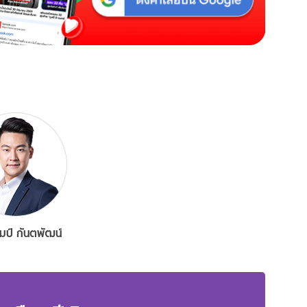
มป์ กันตพัฒน์