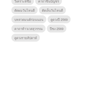
วิเคราะห์ชื่อ
คาถาชินบัญชร
ตัดผมวันไหนดี
ตัดเล็บวันไหนดี
บทสวดมนต์ก่อนนอน
ดูดวงปี 2569
คาถาท้าวเวสสุวรรณ
ปีชง 2569
ดูดวงรายสัปดาห์