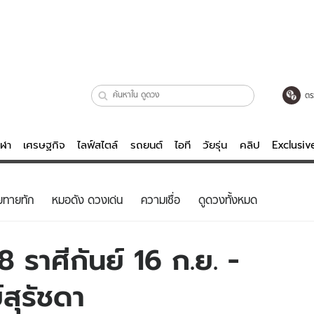
ตร
ีฬา
เศรษฐกิจ
ไลฟ์สไตล์
รถยนต์
ไอที
วัยรุ่น
คลิป
Exclusi
ตรวจหวย
ไลฟ์สไตล์
บันเทิงค
ยทายทัก
หมอดัง ดวงเด่น
ความเชื่อ
ดูดวงทั้งหมด
ผู้หญิง
หนัง-ละคร
ผู้ชาย
เพลง
 ราศีกันย์ 16 ก.ย. -
ย
วัยรุ่น
เกมส์
สุรัชดา
ไอที
คลิป
รถยนต์
พอดแคสต์