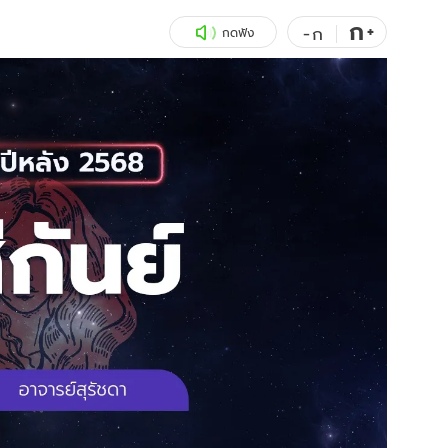
ก
สุขภาพ
+
ดูทีวี
-
ก
กดฟัง
เที่ยว-กิน
WeTV
Tasteful Thailand
Exclusive
Sanook Choice
นิยาย
ยลได้ที่
ร่วมงานกับเ