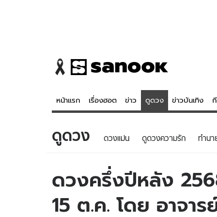
หน้าแรก
เรื่องฮอต
ข่าว
ดูดวง
ข่าวบันเทิง
ก
ดูดวง
ข่าว
ดูดวง - 
ดวงแม่น
ดูดวงความรัก
ทํานา
เรื่องฮอต
ดูดวง
ข่าว
หวยไทย
ดวงครึ่งปีหลัง 2568
ข่าวบันเทิง
สถิติหวยไท
15 ต.ค. โดย อาจารย์
ข่าวกีฬา
หวยลาว
ข่าวเศรษฐกิจ