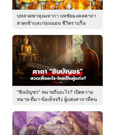
บทสวดพาหุงมหากา บทชัยมงคลคาถา
สวดเช้าและก่อนนอน ชีวิตราบรื่น
"ชินบัญชร" หมายถึงอะไร? เปิดความ
หมาย-ที่มา-ข้อเท็จจริง ผู้แต่งคาถาที่คน
ไทยคุ้นเคย