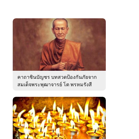
คาถาชินบัญชร บทสวดป้องกันภัยจาก
สมเด็จพระพุฒาจารย์ โต พรหมรังสี