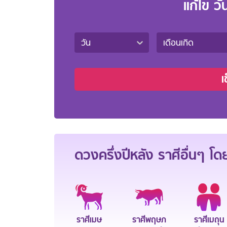
แก้ไข วั
วัน
เดือนเกิด
เ
ดวงครึ่งปีหลัง ราศีอื่นๆ โ
ราศีเมษ
ราศีพฤษภ
ราศีเมถุน