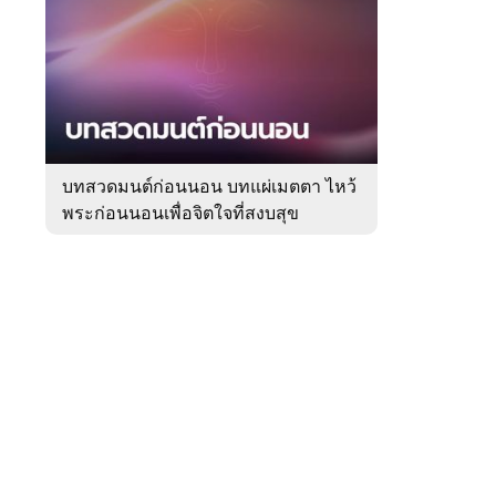
สัปดาห์
ของ
Sanook
ดูด
 WeTV
วง
บทสวดมนต์ก่อนนอน บทแผ่เมตตา ไหว้
พระก่อนนอนเพื่อจิตใจที่สงบสุข
ติดต่อโฆษณา
tencentthbd
sales@tencent.co.th
รา
ร้องเรียนเนื้อหาไม่เหมาะสม
แนะนำติชม แจ้งปัญหาการใช้งาน