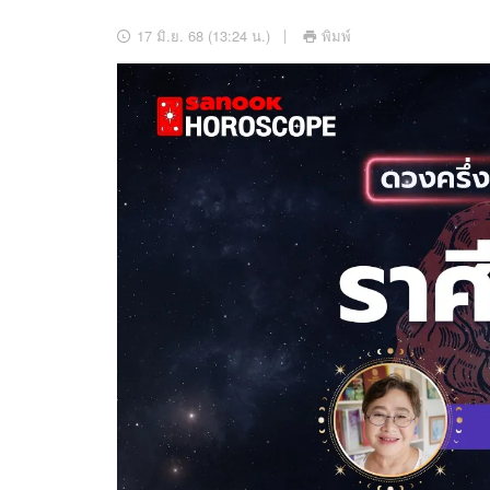
อัปเดตจีน
17 มิ.ย. 68 (13:24 น.)
พิมพ์
เช็กข่าวชัวร์
ติดตามสนุกโซเชี
ดาวน์โหลดสนุกแอปฟรี
สงวนลิขสิทธิ์ ©
2569
บริษัท อิมเมจ ฟิวเจอร์ (ประเทศไทย) จำกัด