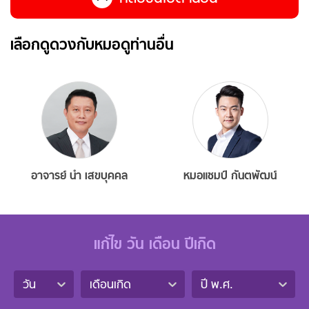
เลือกดูดวงกับหมอดูท่านอื่น
อาจารย์ นำ เสขบุคคล
หมอแชมป์ กันตพัฒน์
แก้ไข วัน เดือน ปีเกิด
วัน
เดือนเกิด
ปี พ.ศ.