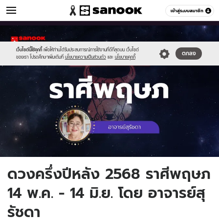
ดูดวง
เข้าสู่ระบบสมาชิก
หมวดอื่นๆ
//s.isanook.com/ho/0/ud/61/306815/2.jpg
Sanook
//s.isanook.com/sr/0/images/logo-
600
60
new-
sanook.png
เว็บไซต์นี้ใช้คุกกี้
เพื่อให้ท่านได้รับประสบการณ์การใช้งานที่ดีที่สุดบน เว็บไซต์
ตกลง
ของเรา โปรดศึกษาเพิ่มเติมที่
นโยบายความเป็นส่วนตัว
และ
นโยบายคุกกี้
ดวงครึ่งปีหลัง 2568 ราศีพฤษภ
14 พ.ค. - 14 มิ.ย. โดย อาจารย์สุ
รัชดา