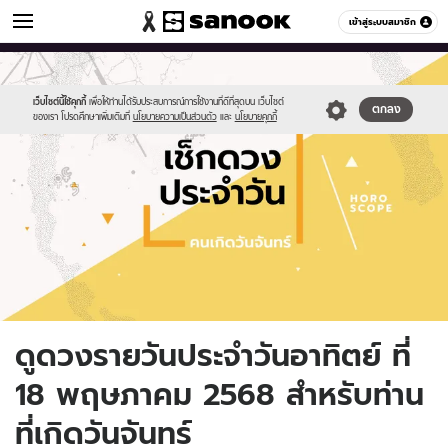
ดูดวง
เข้าสู่ระบบสมาชิก
หมวดอื่นๆ
//s.isanook.com/ho/0/ud/fxd/day/daily-
Sanook
//s.isanook.com/sr/0/images/logo-
600
60
horoscope-
new-
monday.jpg
sanook.png
เว็บไซต์นี้ใช้คุกกี้
เพื่อให้ท่านได้รับประสบการณ์การใช้งานที่ดีที่สุดบน เว็บไซต์
ตกลง
ของเรา โปรดศึกษาเพิ่มเติมที่
นโยบายความเป็นส่วนตัว
และ
นโยบายคุกกี้
ดูดวงรายวันประจำวันอาทิตย์ ที่
18 พฤษภาคม 2568 สำหรับท่าน
ที่เกิดวันจันทร์