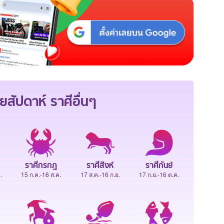
ยสัปดาห์
ราศีอื่นๆ
ราศีกรกฎ
ราศีสิงห์
ราศีกันย์
.
15 ก.ค.-16 ส.ค.
17 ส.ค.-16 ก.ย.
17 ก.ย.-16 ต.ค.