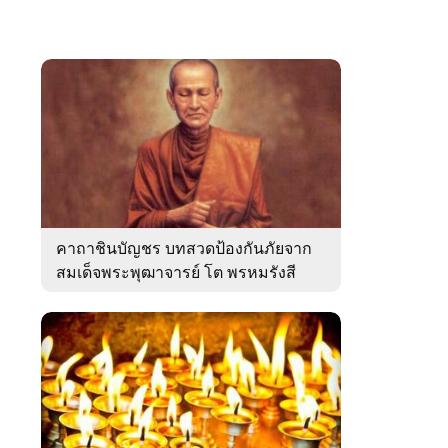
คาถาชินบัญชร บทสวดป้องกันภัยจาก
สมเด็จพระพุฒาจารย์ โต พรหมรังสี