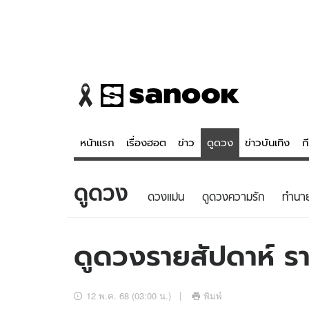
หน้าแรก
เรื่องฮอต
ข่าว
ดูดวง
ข่าวบันเทิง
ก
ดูดวง
ข่าว
ดูดวง - 
ดวงแม่น
ดูดวงความรัก
ทํานา
เรื่องฮอต
ดูดวง
ข่าว
หวยไทย
ดูดวงรายสัปดาห์ รา
ข่าวบันเทิง
สถิติหวยไท
ข่าวกีฬา
หวยลาว
12 พ.ค. 68 (03:00 น.)
พิมพ์
ข่าวเศรษฐกิจ