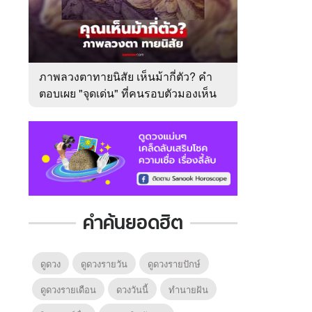
ภาพลวงตาทายนิสัย เห็นม้ากี่ตัว? คำ
ตอบเผย "จุดเด่น" ที่คนรอบตัวมองเห็น
ในตัวคุณ
คำค้นยอดฮิต
ดูดวง
ดูดวงรายวัน
ดูดวงรายปักษ์
ดูดวงรายเดือน
ดวงวันนี้
ทํานายฝัน