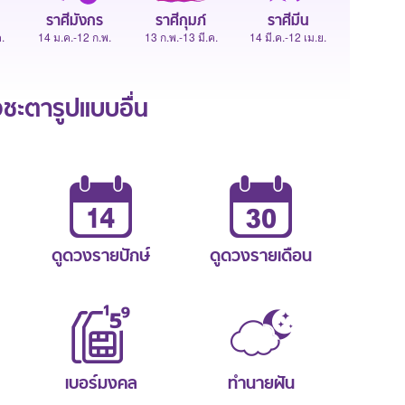
ราศีมังกร
ราศีกุมภ์
ราศีมีน
.
14 ม.ค.-12 ก.พ.
13 ก.พ.-13 มี.ค.
14 มี.ค.-12 เม.ย.
ะตารูปแบบอื่น
ดูดวงรายปักษ์
ดูดวงรายเดือน
เบอร์มงคล
ทำนายฝัน