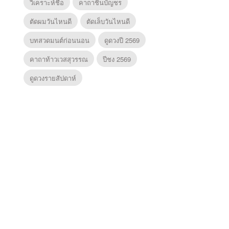
วิเคราะห์ชื่อ
คาถาชินบัญชร
ตัดผมวันไหนดี
ตัดเล็บวันไหนดี
บทสวดมนต์ก่อนนอน
ดูดวงปี 2569
คาถาท้าวเวสสุวรรณ
ปีชง 2569
ดูดวงรายสัปดาห์