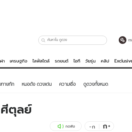
ตร
ีฬา
เศรษฐกิจ
ไลฟ์สไตล์
รถยนต์
ไอที
วัยรุ่น
คลิป
Exclusi
ตรวจหวย
ไลฟ์สไตล์
บันเทิงค
ยทายทัก
หมอดัง ดวงเด่น
ความเชื่อ
ดูดวงทั้งหมด
ผู้หญิง
หนัง-ละคร
ผู้ชาย
เพลง
ศีตุลย์
ย
วัยรุ่น
เกมส์
ไอที
คลิป
ก
+
-
ก
กดฟัง
รถยนต์
พอดแคสต์