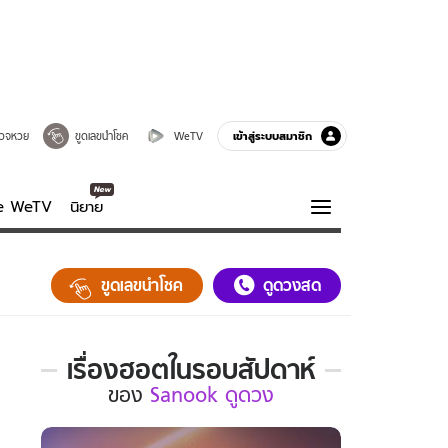
เข้าสู่ระบบสมาชิก
วจหวย
ขูดเลขนำโชค
WeTV
ve WeTV
นิยาย
รบรส
ความรู้รอบตัว
ขูดเลขนำโชค
ดูดวงสด
ฮาวทู
กูรู-รอบรู้
เรื่องฮอตในรอบสัปดาห์
เรื่อง
ของ
Sanook ดูดวง
ฮอต
ใน
รอบ