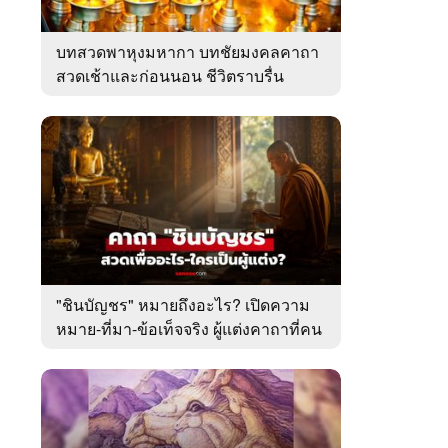
บทสวดพาหุงมหากา บทชัยมงคลคาถา
สวดเช้าและก่อนนอน ชีวิตราบรื่น
"ชินบัญชร" หมายถึงอะไร? เปิดความ
หมาย-ที่มา-ข้อเท็จจริง ผู้แต่งคาถาที่คน
ไทยคุ้นเคย