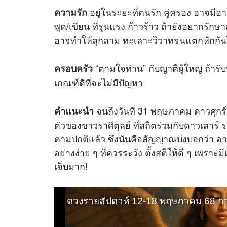
อยู่ในระยะที่คนรัก คู่ครอง อาจมีอ
ความรัก
พูด/เขียน ที่รุนแรง ก้าวร้าว ถ้ายังอยากรักษ
อาจทำให้ลุกลาม ทะเลาะวิวาทจนแตกหักกันไปเ
“ตามใจท่าน” กับญาติผู้ใหญ่ ถ้ารับ
ครอบครัว
เกณฑ์ดีที่จะไม่มีปัญหา
จนถึงวันที่ 31 พฤษภาคม ดาวศุกร
คำแนะนำ
ตัวของชาวราศีตุลย์ ที่สถิตร่วมกับดาวเสาร์
ตามปกติแล้ว ซึ่งนั่นคือสัญญาณบ่งบอกว่า อา
อย่างง่าย ๆ ที่ควรระวัง ตั้งสติให้ดี ๆ เพราะม
เจ็บมาก!