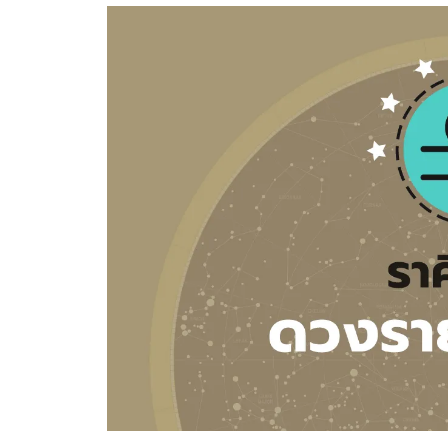
อัปเดตจีน
เช็กข่าวชัวร์
ติดตามสนุกโซเชี
ดาวน์โหลดสนุกแอปฟรี
สงวนลิขสิทธิ์ ©
2569
บริษัท อิมเมจ ฟิวเจอร์ (ประเทศไทย) จำกัด