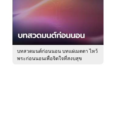
สัปดาห์
ของ
Sanook
ดูด
 WeTV
วง
บทสวดมนต์ก่อนนอน บทแผ่เมตตา ไหว้
พระก่อนนอนเพื่อจิตใจที่สงบสุข
ติดต่อโฆษณา
tencentthbd
sales@tencent.co.th
รา
ร้องเรียนเนื้อหาไม่เหมาะสม
แนะนำติชม แจ้งปัญหาการใช้งาน