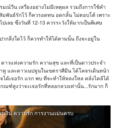
ารมณ์วีน เหวี่ยงอย่างไม่มีเหตุผล รวมถึงการใช้คำ
าสัมพันธ์รักไว้ ก็ควรอดทน อดกลั้น ไม่ตอบโต้ เพราะ
ลย ซึ่งวันที่ 12-13 ควรระวังให้มากเป็นพิเศษ
ปากสิ่งใดไว้ ก็ควรทำให้ได้ตามนั้น ถึงจะอยู่ใน
์ ดาวแห่งความรัก ความสุข และที่เป็นดาวประจำ
 ราหู และดาวเนปจูนในเขตราศีมีน ได้โคจรเดินหน้า
จได้เจอรัก แรก พบ ที่จะทำให้หลงใหล คลั่งไคล้ได้
ีเกณฑ์สูงว่าจะเจอรักที่หลอกลวงเท่านั้น...รักมาก ก็