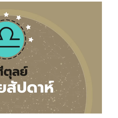
สุขภาพ
ดูทีวี
เที่ยว-กิน
WeTV
Tasteful Thailand
Exclusive
Sanook Choice
นิยาย
ยลได้ที่
ร่วมงานกับเ