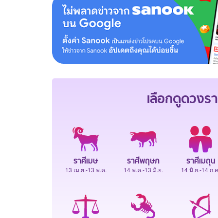
เลือกดู
ดวงรา
ราศีเมษ
ราศีพฤษภ
ราศีเมถุน
13 เม.ย.-13 พ.ค.
14 พ.ค.-13 มิ.ย.
14 มิ.ย.-14 ก.ค