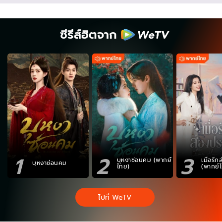
ซีรีส์ฮิตจาก
1
2
3
บุหงาซ่อนคม (พากย์
เมื่อรั
บุหงาซ่อนคม
ไทย)
(พากย์
ไปที่ WeTV