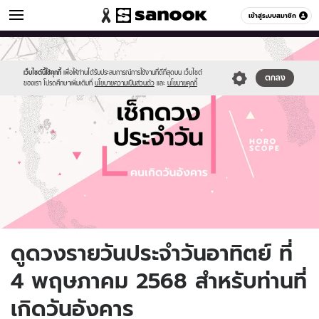
ดูดวง
เข้าสู่ระบบสมาชิก
หมวดอื่นๆ
//s.isanook.com/ho/0/ud/fxd/day/daily-
Sanook
//s.isanook.com/sr/0/images/logo-
600
60
horoscope-
new-
tuesday.jpg
sanook.png
เว็บไซต์นี้ใช้คุกกี้
เพื่อให้ท่านได้รับประสบการณ์การใช้งานที่ดีที่สุดบน เว็บไซต์
ตกลง
ของเรา โปรดศึกษาเพิ่มเติมที่
นโยบายความเป็นส่วนตัว
และ
นโยบายคุกกี้
ดูดวงรายวันประจำวันอาทิตย์ ที่
4 พฤษภาคม 2568 สำหรับท่านที่
เกิดวันอังคาร