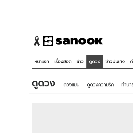
หน้าแรก
เรื่องฮอต
ข่าว
ดูดวง
ข่าวบันเทิง
ก
ดูดวง
ข่าว
ดูดวง - 
ดวงแม่น
ดูดวงความรัก
ทํานา
เรื่องฮอต
ดูดวง
ข่าว
หวยไทย
ข่าวบันเทิง
สถิติหวยไท
ข่าวกีฬา
หวยลาว
ข่าวเศรษฐกิจ