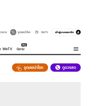
เข้าสู่ระบบสมาชิก
วจหวย
ขูดเลขนำโชค
WeTV
ve WeTV
นิยาย
รบรส
ความรู้รอบตัว
ขูดเลขนำโชค
ดูดวงสด
ฮาวทู
กูรู-รอบรู้