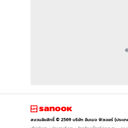
อัปเดตจีน
เช็กข่าวชัวร์
ติดตามสนุกโซเชี
ดาวน์โหลดสนุกแอปฟรี
สงวนลิขสิทธิ์ ©
2569
บริษัท อิมเมจ ฟิวเจอร์ (ประเทศไทย) จำกัด
สงวนลิขสิทธิ์ ©
2569
บริษัท อิมเมจ ฟิวเจอร์ (ประเ