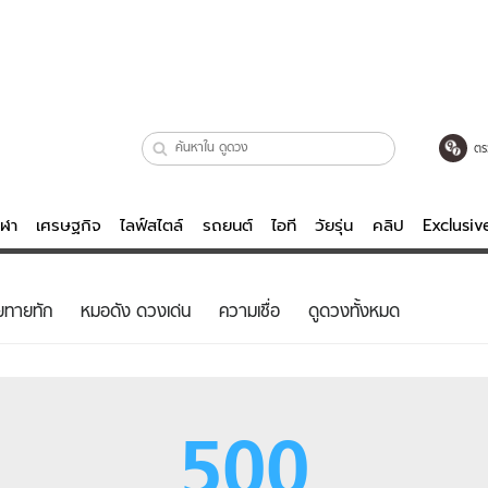
ตร
ีฬา
เศรษฐกิจ
ไลฟ์สไตล์
รถยนต์
ไอที
วัยรุ่น
คลิป
Exclusi
ตรวจหวย
ไลฟ์สไตล์
บันเทิงค
ยทายทัก
หมอดัง ดวงเด่น
ความเชื่อ
ดูดวงทั้งหมด
ผู้หญิง
หนัง-ละคร
ผู้ชาย
เพลง
ย
วัยรุ่น
เกมส์
500
ไอที
คลิป
รถยนต์
พอดแคสต์