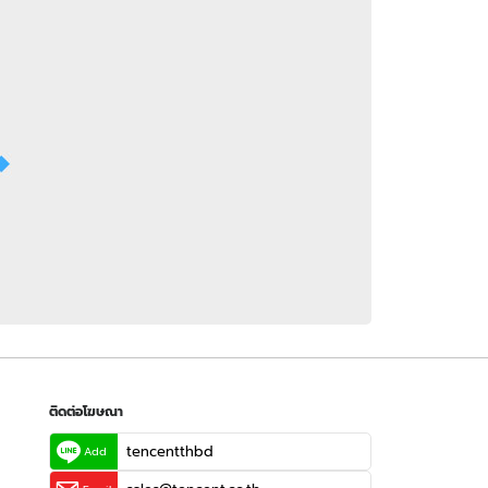
 WeTV
ติดต่อโฆษณา
tencentthbd
sales@tencent.co.th
รา
ร้องเรียนเนื้อหาไม่เหมาะสม
แนะนำติชม แจ้งปัญหาการใช้งาน
ติดต่อโฆษณา
tencentthbd
Add