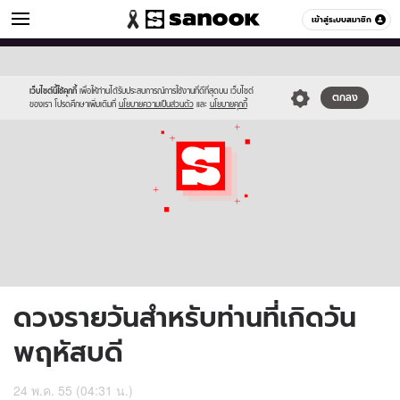
ดูดวง
เข้าสู่ระบบสมาชิก
หมวดอื่นๆ
//s.isanook.com/ho/0/ud/5/29809/170-
Sanook
//s.isanook.com/sr/0/images/logo-
600
60
thu_b.jpg
new-
sanook.png
เว็บไซต์นี้ใช้คุกกี้
เพื่อให้ท่านได้รับประสบการณ์การใช้งานที่ดีที่สุดบน เว็บไซต์
ตกลง
ของเรา โปรดศึกษาเพิ่มเติมที่
นโยบายความเป็นส่วนตัว
และ
นโยบายคุกกี้
ดวงรายวันสำหรับท่านที่เกิดวัน
พฤหัสบดี
24 พ.ค. 55 (04:31 น.)