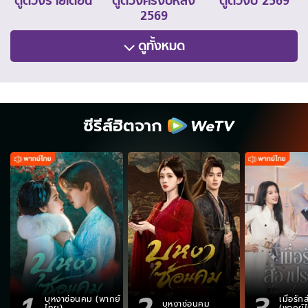
ดูดวงรายเดือน
ดูดวงครึ่งปีหลัง
ดูดวงปี 2569
2569
ดูทั้งหมด
ซีรีส์ฮิตจาก
1
2
3
บุหงาซ่อนคม (พากย์
เมื่อรั
บุหงาซ่อนคม
ไทย)
(พากย์