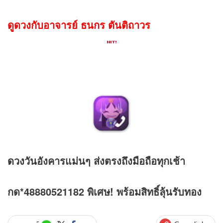
ดูดวงกับอาจารย์ ธนกร ตันติถาวร
ดวง
วันอังคารแม่นๆ ส่งตรงถึงมือถือทุกเช้า
กด*48880521182 พิเศษ! พร้อมสิทธิ์ลุ้นรับทอง