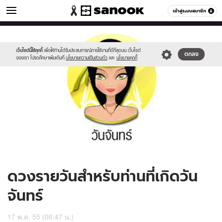
ดูดวง
เข้าสู่ระบบสมาชิก
หมวดอื่นๆ
//s.isanook.com/ho/0/ud/5/29497/170-
Sanook
//s.isanook.com/sr/0/images/logo-
600
60
mon_b.jpg
new-
sanook.png
เว็บไซต์นี้ใช้คุกกี้
เพื่อให้ท่านได้รับประสบการณ์การใช้งานที่ดีที่สุดบน เว็บไซต์
ตกลง
ของเรา โปรดศึกษาเพิ่มเติมที่
นโยบายความเป็นส่วนตัว
และ
นโยบายคุกกี้
ดวงรายวันสำหรับท่านที่เกิดวัน
จันทร์
17 พ.ค. 55 (06:47 น.)