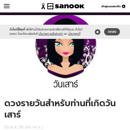
ดูดวง
เข้าสู่ระบบสมาชิก
หมวดอื่นๆ
//s.isanook.com/ho/0/ud/5/29053/170-
Sanook
//s.isanook.com/sr/0/images/logo-
600
60
sat_b.jpg
new-
sanook.png
เว็บไซต์นี้ใช้คุกกี้
เพื่อให้ท่านได้รับประสบการณ์การใช้งานที่ดีที่สุดบน เว็บไซต์
ตกลง
ของเรา โปรดศึกษาเพิ่มเติมที่
นโยบายความเป็นส่วนตัว
และ
นโยบายคุกกี้
ดวงรายวันสำหรับท่านที่เกิดวัน
เสาร์
09 พ.ค. 55 (04:14 น.)