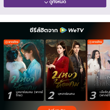
ดูทั้งหมด
ซีรีส์ฮิตจาก
1
2
3
บุหงาซ่อนคม (พากย์
เมื่อรั
บุหงาซ่อนคม
ไทย)
(พากย์