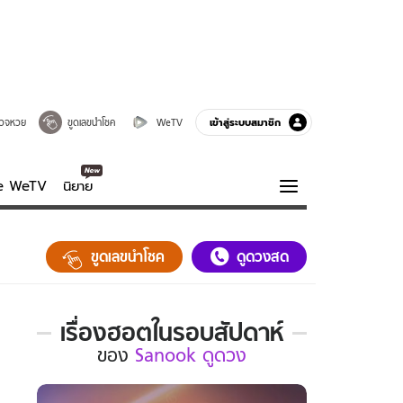
เข้าสู่ระบบสมาชิก
วจหวย
ขูดเลขนำโชค
WeTV
ve WeTV
นิยาย
รบรส
ความรู้รอบตัว
ขูดเลขนำโชค
ดูดวงสด
ฮาวทู
กูรู-รอบรู้
เรื่องฮอตในรอบสัปดาห์
เรื่อง
ของ
Sanook ดูดวง
ฮอต
ใน
รอบ