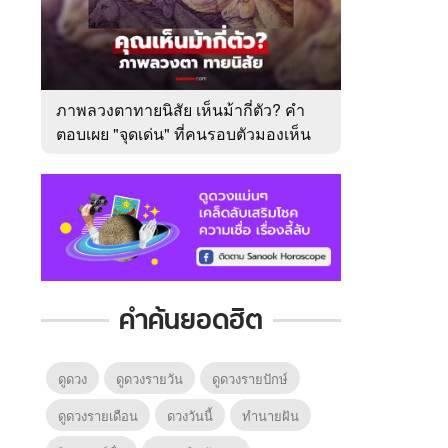
ภาพลวงตาทายนิสัย เห็นม้ากี่ตัว? คำ
ตอบเผย "จุดเด่น" ที่คนรอบตัวมองเห็น
ในตัวคุณ
คำค้นยอดฮิต
ดูดวง
ดูดวงรายวัน
ดูดวงรายปักษ์
ดูดวงรายเดือน
ดวงวันนี้
ทํานายฝัน