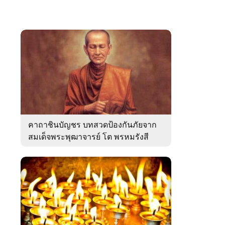
คาถาชินบัญชร บทสวดป้องกันภัยจาก
สมเด็จพระพุฒาจารย์ โต พรหมรังสี