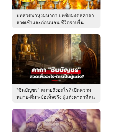
บทสวดพาหุงมหากา บทชัยมงคลคาถา
สวดเช้าและก่อนนอน ชีวิตราบรื่น
"ชินบัญชร" หมายถึงอะไร? เปิดความ
หมาย-ที่มา-ข้อเท็จจริง ผู้แต่งคาถาที่คน
ไทยคุ้นเคย