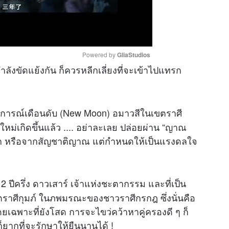
Powered by 
GliaStudios
ลังขัดแย้งกัน ก็ควรหลีกเลี่ยงที่จะเข้าไปแทรก
M
u
ากฎการณ์เดือนดับ (New Moon) อมาวสีในเขตราศี
t
e
ใหม่เกิดขึ้นแล้ว .... อย่าละเลย ปล่อยผ่าน “ญาณ
รู้สึก หรือจากสัญชาติญาณ แต่กำหนดให้เป็นแรงดลใจ
โรจน์
2 ปีครึ่ง ดาวเสาร์ เจ้าแห่งชะตากรรม และที่เป็น
ตราศีกุมภ์ ในภพมรณะของชาวราศีกรกฎ ซึ่งนั่นคือ
เฉพาะที่ยังโสด การจะไขว่คว้าหาคู่ครองดี ๆ ก็
็ยากที่จะรักษาให้ยืนนานได้ !