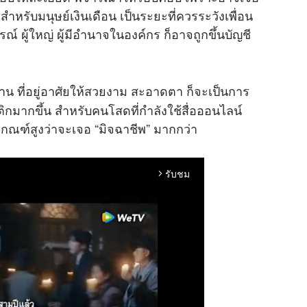
้ สำหรับมนุษย์เงินเดือน เป็นระยะที่ควรระวังเพื่อน
รณ์ ผู้ใหญ่ ผู้มีอำนาจในองค์กร ก็อาจถูกขึ้นบัญชี
บ้าน ที่อยู่อาศัยให้สวยงาม สะอาดตา ก็จะเป็นการ
ิกมากขึ้น สำหรับคนโสดที่กำลังใช้สื่อออนไลน์
เกณฑ์สูงว่าจะเจอ “มิจฉาชีพ” มากกว่า
รับชม
arrow_forward_ios