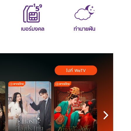
เบอร์มงคล
ทำนายฝัน
ไปที่ WeTV