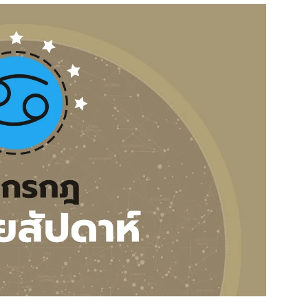
สุขภาพ
ดูทีวี
เที่ยว-กิน
WeTV
Tasteful Thailand
Exclusive
Sanook Choice
นิยาย
ยลได้ที่
ร่วมงานกับเ