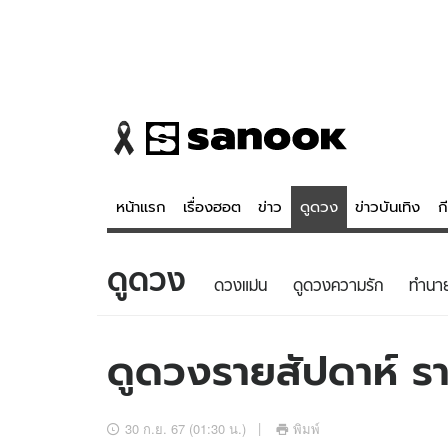
หน้าแรก
เรื่องฮอต
ข่าว
ดูดวง
ข่าวบันเทิง
ก
ดูดวง
ข่าว
ดูดวง - 
ดวงแม่น
ดูดวงความรัก
ทํานา
เรื่องฮอต
ดูดวง
ข่าว
หวยไทย
ดูดวงรายสัปดาห์ ร
ข่าวบันเทิง
สถิติหวยไท
ข่าวกีฬา
หวยลาว
30 ก.ย. 67 (01:30 น.)
พิมพ์
ข่าวเศรษฐกิจ