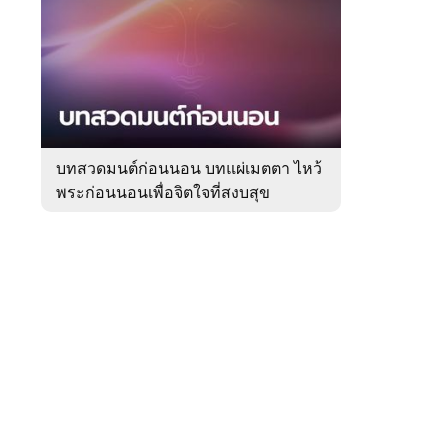
สัปดาห์
ของ
Sanook
ดูด
 WeTV
วง
บทสวดมนต์ก่อนนอน บทแผ่เมตตา ไหว้
พระก่อนนอนเพื่อจิตใจที่สงบสุข
ติดต่อโฆษณา
tencentthbd
sales@tencent.co.th
รา
ร้องเรียนเนื้อหาไม่เหมาะสม
แนะนำติชม แจ้งปัญหาการใช้งาน