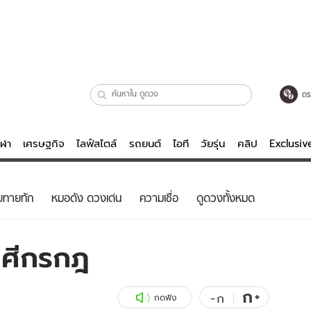
ตร
ีฬา
เศรษฐกิจ
ไลฟ์สไตล์
รถยนต์
ไอที
วัยรุ่น
คลิป
Exclusi
ตรวจหวย
ไลฟ์สไตล์
บันเทิงค
ยทายทัก
หมอดัง ดวงเด่น
ความเชื่อ
ดูดวงทั้งหมด
ผู้หญิง
หนัง-ละคร
ผู้ชาย
เพลง
าศีกรกฎ
ย
วัยรุ่น
เกมส์
ไอที
คลิป
ก
+
-
ก
กดฟัง
รถยนต์
พอดแคสต์