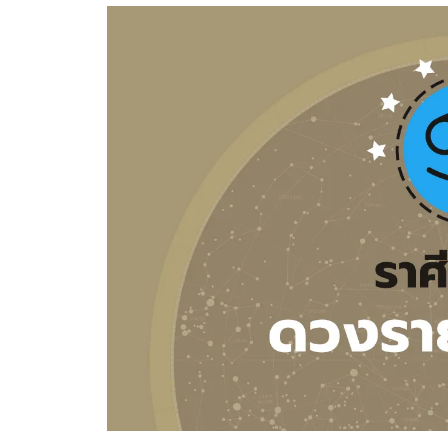
อัปเดตจีน
เช็กข่าวชัวร์
ติดตามสนุกโซเชี
ดาวน์โหลดสนุกแอปฟรี
สงวนลิขสิทธิ์ ©
2569
บริษัท อิมเมจ ฟิวเจอร์ (ประเทศไทย) จำกัด