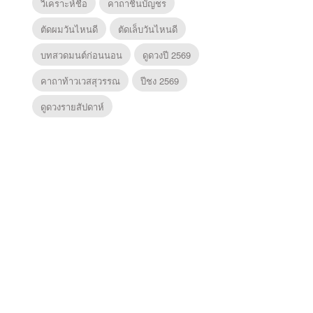
วิเคราะห์ชื่อ
คาถาชินบัญชร
ตัดผมวันไหนดี
ตัดเล็บวันไหนดี
บทสวดมนต์ก่อนนอน
ดูดวงปี 2569
คาถาท้าวเวสสุวรรณ
ปีชง 2569
ดูดวงรายสัปดาห์