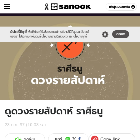
ดูดวง
เข้าสู่ระบบสมาชิก
หมวดอื่นๆ
//s.isanook.com/ho/0/ud/fxd/week/weekly-
Sanook
//s.isanook.com/sr/0/images/logo-
600
60
horoscope-
new-
sagittarus_z.jpg
sanook.png
เว็บไซต์นี้ใช้คุกกี้
เพื่อให้ท่านได้รับประสบการณ์การใช้งานที่ดีที่สุดบน เว็บไซต์
ตกลง
ของเรา โปรดศึกษาเพิ่มเติมที่
นโยบายความเป็นส่วนตัว
และ
นโยบายคุกกี้
ดูดวงรายสัปดาห์ ราศีธนู
23 ก.ย. 67 (10:03 น.)
Copy link
แชร์
กดฟัง