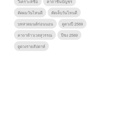
วิเคราะห์ชื่อ
คาถาชินบัญชร
ตัดผมวันไหนดี
ตัดเล็บวันไหนดี
บทสวดมนต์ก่อนนอน
ดูดวงปี 2569
คาถาท้าวเวสสุวรรณ
ปีชง 2569
ดูดวงรายสัปดาห์