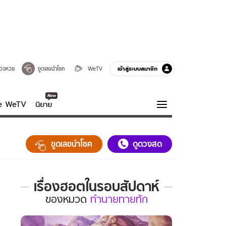
เข้าสู่ระบบสมาชิก
วจหวย
ขูดเลขนำโชค
WeTV
ve WeTV
นิยาย
รบรส
ความรู้รอบตัว
ขูดเลขนำโชค
ดูดวงสด
ฮาวทู
กูรู-รอบรู้
เรื่องฮอตในรอบสัปดาห์
เรื่อง
ของ
หมวด
ทำนายทายทัก
ฮอต
ใน
รอบ