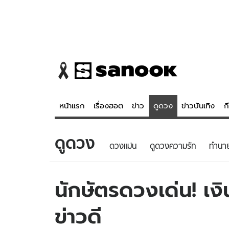
หน้าแรก
เรื่องฮอต
ข่าว
ดูดวง
ข่าวบันเทิง
ก
ดูดวง
ข่าว
ดูดวง - 
ดวงแม่น
ดูดวงความรัก
ทํานา
เรื่องฮอต
ดูดวง
ข่าว
หวยไทย
นักษัตรดวงเด่น! เงิน
ข่าวบันเทิง
สถิติหวยไท
ข่าวดี
ข่าวกีฬา
หวยลาว
ข่าวเศรษฐกิจ