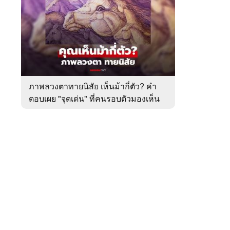
สัปดาห์
ของ
หมวด
ทำนาย
 WeTV
ทาย
ทัก
ภาพลวงตาทายนิสัย เห็นม้ากี่ตัว? คำ
ตอบเผย "จุดเด่น" ที่คนรอบตัวมองเห็น
ติดต่อโฆษณา
ในตัวคุณ
tencentthbd
sales@tencent.co.th
รา
ร้องเรียนเนื้อหาไม่เหมาะสม
แนะนำติชม แจ้งปัญหาการใช้งาน