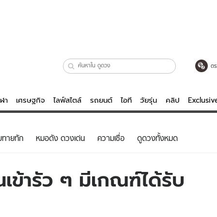
ตร
ีฬา
เศรษฐกิจ
ไลฟ์สไตล์
รถยนต์
ไอที
วัยรุ่น
คลิป
Exclusi
ตรวจหวย
ไลฟ์สไตล์
บันเทิงค
ยทายทัก
หมอดัง ดวงเด่น
ความเชื่อ
ดูดวงทั้งหมด
ผู้หญิง
หนัง-ละคร
ผู้ชาย
เพลง
เข้ารัว ๆ มีเกณฑ์ได้รับ
ย
วัยรุ่น
เกมส์
ไอที
คลิป
รถยนต์
พอดแคสต์