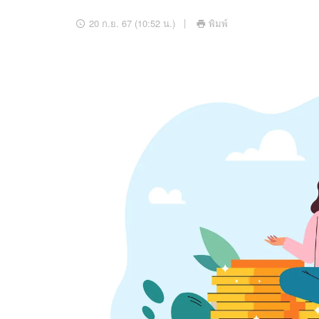
อัปเดตจีน
20 ก.ย. 67 (10:52 น.)
พิมพ์
เช็กข่าวชัวร์
ติดตามสนุกโซเชี
ดาวน์โหลดสนุกแอปฟรี
สงวนลิขสิทธิ์ ©
2569
บริษัท อิมเมจ ฟิวเจอร์ (ประเทศไทย) จำกัด