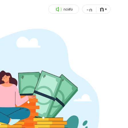
ก
สุขภาพ
+
ดูทีวี
-
ก
กดฟัง
เที่ยว-กิน
WeTV
Tasteful Thailand
Exclusive
Sanook Choice
นิยาย
ยลได้ที่
ร่วมงานกับเ