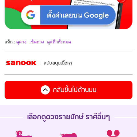
แท็ก :
ดูดวง
เช็คดวง
ดูแท็กทั้งหมด
สนับสนุนเนื้อหา
กลับขึ้นไปด้านบน
เลือกดู
ดวงรายปักษ์
ราศีอื่นๆ