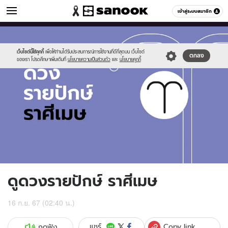
ดูดวง
เข้าสู่ระบบสมาชิก
หมวดอื่นๆ
//s.isanook.com/ho/0/ud/fxd/fortnightly/fortnightly-
Sanook
//s.isanook.com/sr/0/images/logo-
600
60
aries.jpg
new-
sanook.png
เว็บไซต์นี้ใช้คุกกี้
เพื่อให้ท่านได้รับประสบการณ์การใช้งานที่ดีที่สุดบน เว็บไซต์
ตกลง
ของเรา โปรดศึกษาเพิ่มเติมที่
นโยบายความเป็นส่วนตัว
และ
นโยบายคุกกี้
ดูดวงรายปักษ์ ราศีเมษ
16 ก.ย. 67 (02:40 น.)
Copy link
แชร์
กดฟัง