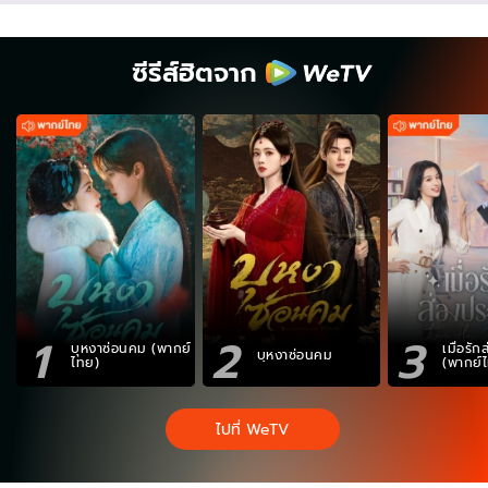
ซีรีส์ฮิตจาก
1
2
3
บุหงาซ่อนคม (พากย์
เมื่อรั
บุหงาซ่อนคม
ไทย)
(พากย์
ไปที่ WeTV