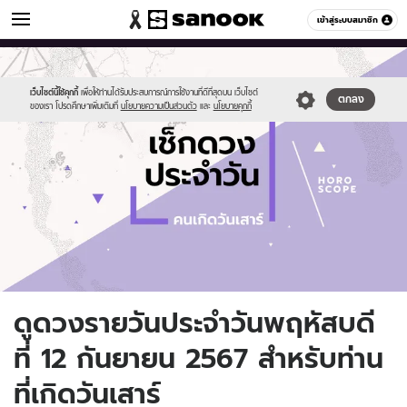
ดูดวง
เข้าสู่ระบบสมาชิก
หมวดอื่นๆ
//s.isanook.com/ho/0/ud/fxd/day/daily-
Sanook
//s.isanook.com/sr/0/images/logo-
600
60
horoscope-
new-
saturday.jpg
sanook.png
เว็บไซต์นี้ใช้คุกกี้
เพื่อให้ท่านได้รับประสบการณ์การใช้งานที่ดีที่สุดบน เว็บไซต์
ตกลง
ของเรา โปรดศึกษาเพิ่มเติมที่
นโยบายความเป็นส่วนตัว
และ
นโยบายคุกกี้
ดูดวงรายวันประจำวันพฤหัสบดี
ที่ 12 กันยายน 2567 สำหรับท่าน
ที่เกิดวันเสาร์