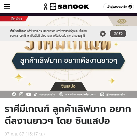
ดูดวง
เข้าสู่ระบบสมาชิก
หมวดอื่นๆ
//s.isanook.com/ho/0/ud/57/288263/horosoci_tagline-
Sanook
//s.isanook.com/sr/0/images/logo-
600
60
template-
new-
2.jpg
sanook.png
เว็บไซต์นี้ใช้คุกกี้
เพื่อให้ท่านได้รับประสบการณ์การใช้งานที่ดีที่สุดบน เว็บไซต์
ตกลง
ของเรา โปรดศึกษาเพิ่มเติมที่
นโยบายความเป็นส่วนตัว
และ
นโยบายคุกกี้
ราศีมีเกณฑ์ ลูกค้าเลิฟมาก อยาก
ดีลงานยาวๆ โดย ซินแสปอ
07 ก.ย. 67 (15:17 น.)