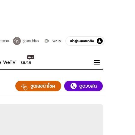
เข้าสู่ระบบสมาชิก
วจหวย
ขูดเลขนำโชค
WeTV
ve WeTV
นิยาย
รบรส
ความรู้รอบตัว
ขูดเลขนำโชค
ดูดวงสด
ฮาวทู
กูรู-รอบรู้