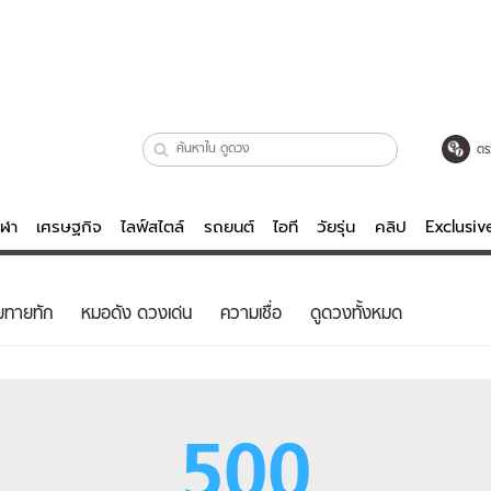
ตร
ีฬา
เศรษฐกิจ
ไลฟ์สไตล์
รถยนต์
ไอที
วัยรุ่น
คลิป
Exclusi
ตรวจหวย
ไลฟ์สไตล์
บันเทิงค
ยทายทัก
หมอดัง ดวงเด่น
ความเชื่อ
ดูดวงทั้งหมด
ผู้หญิง
หนัง-ละคร
ผู้ชาย
เพลง
ย
วัยรุ่น
เกมส์
500
ไอที
คลิป
รถยนต์
พอดแคสต์