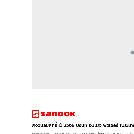
อัปเดตจีน
เช็กข่าวชัวร์
ติดตามสนุกโซเชี
ดาวน์โหลดสนุกแอปฟรี
สงวนลิขสิทธิ์ ©
2569
บริษัท อิมเมจ ฟิวเจอร์ (ประเทศไทย) จำกัด
สงวนลิขสิทธิ์ ©
2569
บริษัท อิมเมจ ฟิวเจอร์ (ประเ