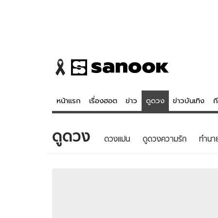
หน้าแรก
เรื่องฮอต
ข่าว
ดูดวง
ข่าวบันเทิง
ก
ดูดวง
ข่าว
ดูดวง - 
ดวงแม่น
ดูดวงความรัก
ทํานา
เรื่องฮอต
ดูดวง
ข่าว
หวยไทย
ข่าวบันเทิง
สถิติหวยไท
ข่าวกีฬา
หวยลาว
ข่าวเศรษฐกิจ