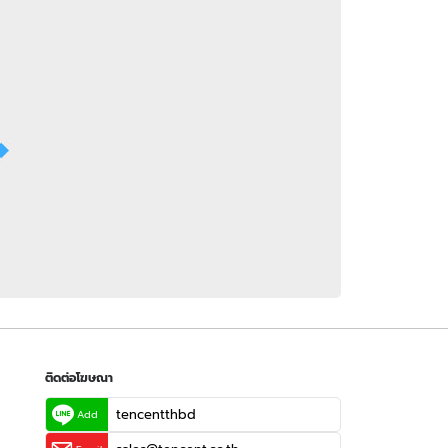
 WeTV
ติดต่อโฆษณา
tencentthbd
sales@tencent.co.th
รา
ร้องเรียนเนื้อหาไม่เหมาะสม
แนะนำติชม แจ้งปัญหาการใช้งาน
ติดต่อโฆษณา
tencentthbd
Add