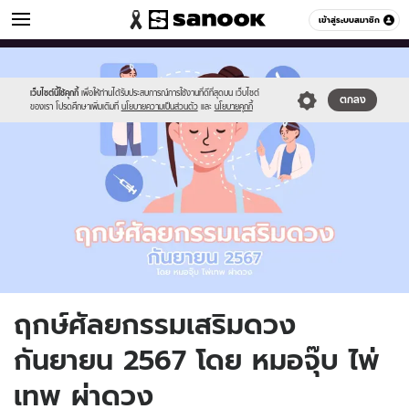
ดูดวง
เข้าสู่ระบบสมาชิก
หมวดอื่นๆ
//s.isanook.com/ho/0/ud/57/287951/204538.jpg
Sanook
//s.isanook.com/sr/0/images/logo-
600
60
new-
sanook.png
เว็บไซต์นี้ใช้คุกกี้
เพื่อให้ท่านได้รับประสบการณ์การใช้งานที่ดีที่สุดบน เว็บไซต์
ตกลง
ของเรา โปรดศึกษาเพิ่มเติมที่
นโยบายความเป็นส่วนตัว
และ
นโยบายคุกกี้
ฤกษ์ศัลยกรรมเสริมดวง
กันยายน 2567 โดย หมอจุ๊บ ไพ่
เทพ ผ่าดวง