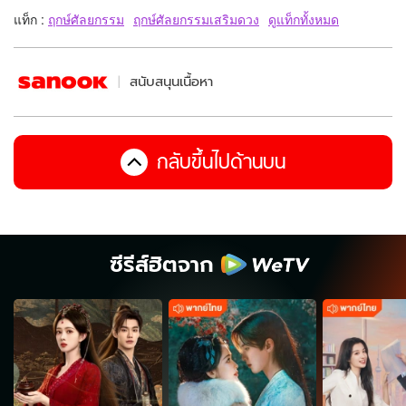
แท็ก :
ฤกษ์ศัลยกรรม
ฤกษ์ศัลยกรรมเสริมดวง
ดูแท็กทั้งหมด
สนับสนุนเนื้อหา
กลับขึ้นไปด้านบน
ซีรีส์ฮิตจาก