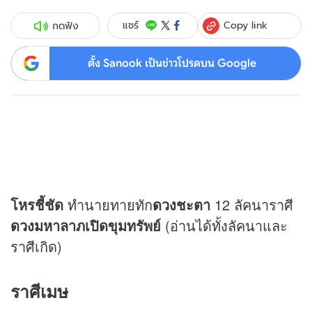
Copy link
แชร์
กดฟัง
ตั้ง Sanook เป็นข่าวโปรดบน Google
โหรชี้ชัด
ทำนายทายทัก
ดวง
ชะตา
12 ลัคนาราศี
ดวง
มหาลาภเปิดขุมทรัพย์
(อ่านได้ทั้งลัคนาและ
ราศีเกิด)
ราศีเมษ