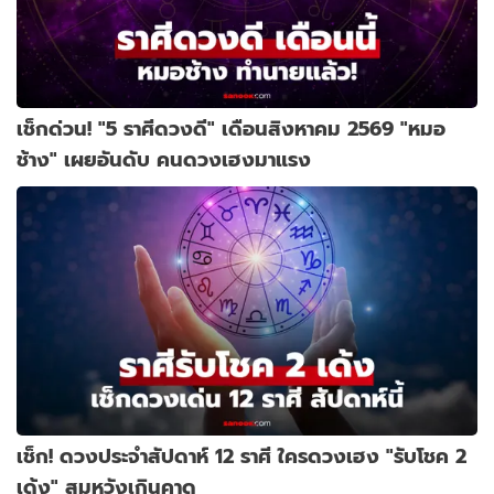
เช็กด่วน! "5 ราศีดวงดี" เดือนสิงหาคม 2569 "หมอ
ช้าง" เผยอันดับ คนดวงเฮงมาแรง
เช็ก! ดวงประจำสัปดาห์ 12 ราศี ใครดวงเฮง "รับโชค 2
เด้ง" สมหวังเกินคาด