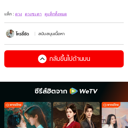
แท็ก :
ดวง
ดวงชะตา
ดูแท็กทั้งหมด
สนับสนุนเนื้อหา
กลับขึ้นไปด้านบน
ซีรีส์ฮิตจาก