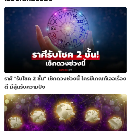
ราศี "รับโชค 2 ชั้น" เช็กดวงช่วงนี้ ใครมีเกณฑ์เจอเรื่อง
ดี มีลุ้นรับความปัง