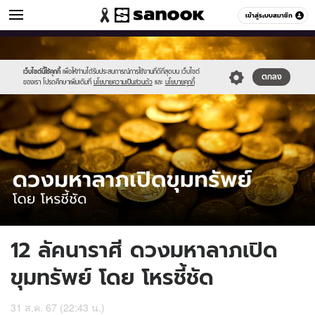
ดูดวง
เข้าสู่ระบบสมาชิก
หมวดอื่นๆ
//s.isanook.com/ho/0/ud/57/287759/0_tagline-
Sanook
//s.isanook.com/sr/0/images/logo-
600
60
template-
new-
update-
sanook.png
เว็บไซต์นี้ใช้คุกกี้
เพื่อให้ท่านได้รับประสบการณ์การใช้งานที่ดีที่สุดบน เว็บไซต์
ตกลง
ของเรา โปรดศึกษาเพิ่มเติมที่
นโยบายความเป็นส่วนตัว
และ
นโยบายคุกกี้
apr.jpg
12 ลัคนาราศี ดวงมหาลาภเปิด
ขุมทรัพย์ โดย โหรชี้ชัด
31 ส.ค. 67 (22:43 น.)