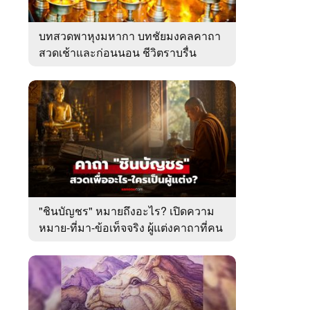
บทสวดพาหุงมหากา บทชัยมงคลคาถา
สวดเช้าและก่อนนอน ชีวิตราบรื่น
"ชินบัญชร" หมายถึงอะไร? เปิดความ
หมาย-ที่มา-ข้อเท็จจริง ผู้แต่งคาถาที่คน
ไทยคุ้นเคย