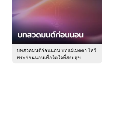
สัปดาห์
ของ
Sanook
ดูด
 WeTV
วง
บทสวดมนต์ก่อนนอน บทแผ่เมตตา ไหว้
พระก่อนนอนเพื่อจิตใจที่สงบสุข
ติดต่อโฆษณา
tencentthbd
sales@tencent.co.th
รา
ร้องเรียนเนื้อหาไม่เหมาะสม
แนะนำติชม แจ้งปัญหาการใช้งาน