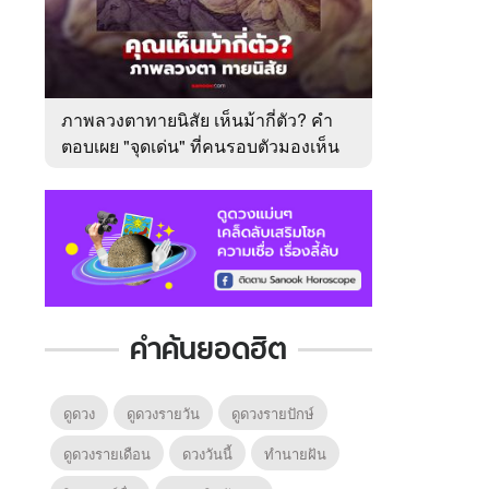
ภาพลวงตาทายนิสัย เห็นม้ากี่ตัว? คำ
ตอบเผย "จุดเด่น" ที่คนรอบตัวมองเห็น
ในตัวคุณ
คำค้นยอดฮิต
ดูดวง
ดูดวงรายวัน
ดูดวงรายปักษ์
ดูดวงรายเดือน
ดวงวันนี้
ทํานายฝัน