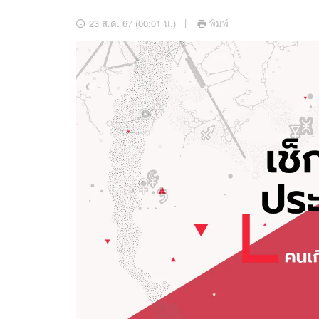
อัปเดตจีน
23 ส.ค. 67 (00:01 น.)
พิมพ์
เช็กข่าวชัวร์
ติดตามสนุกโซเชี
ดาวน์โหลดสนุกแอปฟรี
สงวนลิขสิทธิ์ ©
2569
บริษัท อิมเมจ ฟิวเจอร์ (ประเทศไทย) จำกัด