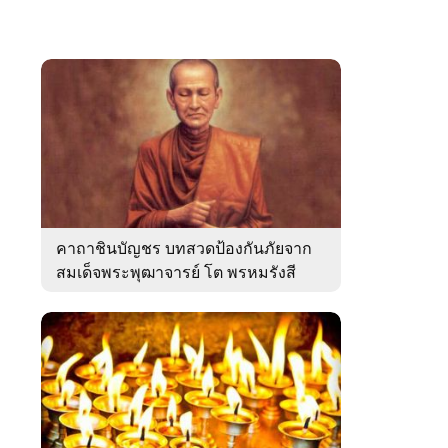
คาถาชินบัญชร บทสวดป้องกันภัยจาก
สมเด็จพระพุฒาจารย์ โต พรหมรังสี