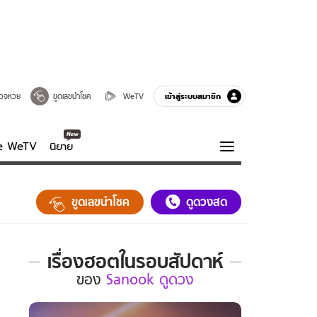
เข้าสู่ระบบสมาชิก
วจหวย
ขูดเลขนำโชค
WeTV
ve WeTV
นิยาย
รบรส
ความรู้รอบตัว
ขูดเลขนำโชค
ดูดวงสด
ฮาวทู
กูรู-รอบรู้
เรื่องฮอตในรอบสัปดาห์
เรื่อง
ของ
Sanook ดูดวง
ฮอต
ใน
รอบ