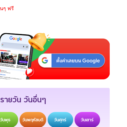
นๆ ฟรี
รายวัน วันอื่นๆ
วัน
พุธ
วัน
พฤหัสบดี
วัน
ศุกร์
วัน
เสาร์