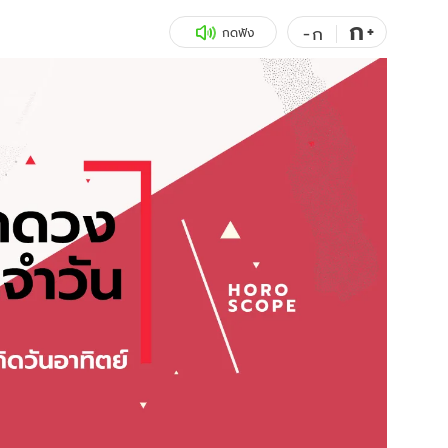
ก
สุขภาพ
+
ดูทีวี
-
ก
กดฟัง
เที่ยว-กิน
WeTV
Tasteful Thailand
Exclusive
Sanook Choice
นิยาย
ยลได้ที่
ร่วมงานกับเ