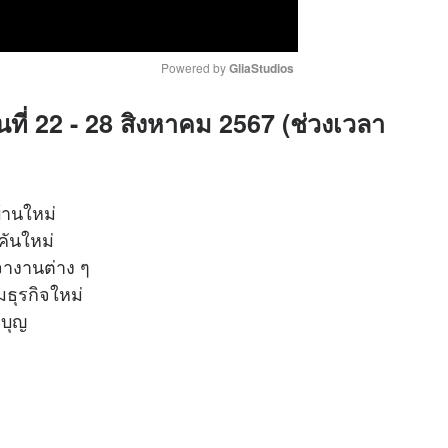
Powered by 
GliaStudios
นที่ 22 - 28 สิงหาคม 2567 (ช่วงเวลา
M
u
t
e
บ้านใหม่
์คันใหม่
เจรจางานต่าง ๆ
ริ่มธุรกิจใหม่
ำบุญ