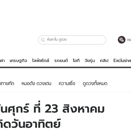
ตร
ีฬา
เศรษฐกิจ
ไลฟ์สไตล์
รถยนต์
ไอที
วัยรุ่น
คลิป
Exclusi
ตรวจหวย
ไลฟ์สไตล์
บันเทิงค
ยทายทัก
หมอดัง ดวงเด่น
ความเชื่อ
ดูดวงทั้งหมด
ผู้หญิง
หนัง-ละคร
ผู้ชาย
เพลง
ศุกร์ ที่ 23 สิงหาคม
ย
วัยรุ่น
เกมส์
กิดวันอาทิตย์
ไอที
คลิป
รถยนต์
พอดแคสต์