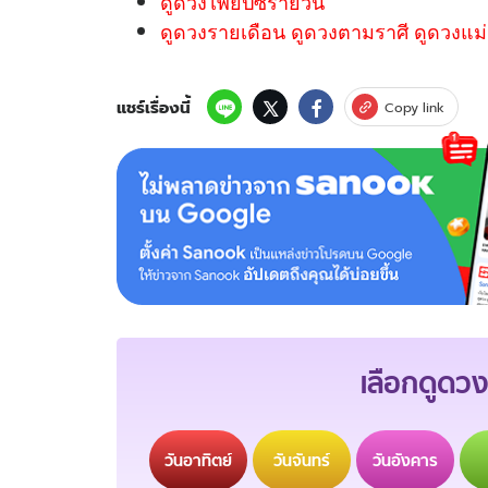
ดูดวงไพ่ยิปซีรายวัน
ดูดวงรายเดือน ดูดวงตามราศี ดูดวงแม่
แชร์เรื่องนี้
Copy link
เลือกดูดวง
วัน
อาทิตย์
วัน
จันทร์
วัน
อังคาร