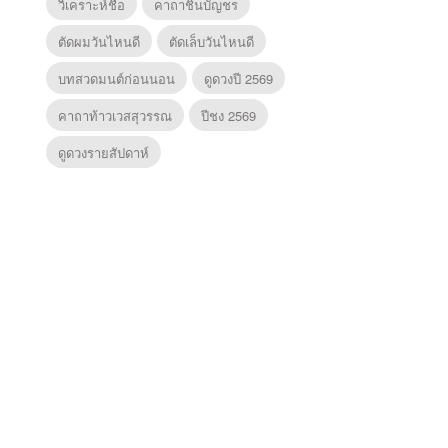
วิเคราะห์ชื่อ
คาถาชินบัญชร
ตัดผมวันไหนดี
ตัดเล็บวันไหนดี
บทสวดมนต์ก่อนนอน
ดูดวงปี 2569
คาถาท้าวเวสสุวรรณ
ปีชง 2569
ดูดวงรายสัปดาห์