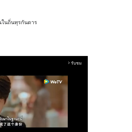
นในถิ่นทุรกันดาร
รับชม
arrow_forward_ios