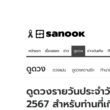
หน้าแรก
เรื่องฮอต
ข่าว
ดูดวง
ข่าวบันเทิง
ก
ดูดวง
ข่าว
ดูดวง - 
ดวงแม่น
ดูดวงความรัก
ทํานา
เรื่องฮอต
ดูดวง
ข่าว
หวยไทย
ดูดวงรายวันประจำวัน
ข่าวบันเทิง
สถิติหวยไท
2567 สำหรับท่านที่เ
ข่าวกีฬา
หวยลาว
ข่าวเศรษฐกิจ