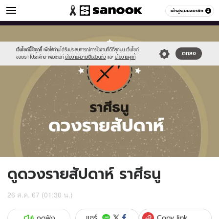
ดูดวง
เข้าสู่ระบบสมาชิก
หมวดอื่นๆ
//s.isanook.com/ho/0/ud/fxd/week/weekly-
Sanook
//s.isanook.com/sr/0/images/logo-
600
60
horoscope-
new-
sagittarus_z.jpg
sanook.png
เว็บไซต์นี้ใช้คุกกี้
เพื่อให้ท่านได้รับประสบการณ์การใช้งานที่ดีที่สุดบน เว็บไซต์
ตกลง
ของเรา โปรดศึกษาเพิ่มเติมที่
นโยบายความเป็นส่วนตัว
และ
นโยบายคุกกี้
ดูดวงรายสัปดาห์ ราศีธนู
26 ส.ค. 67 (01:30 น.)
Copy link
แชร์
กดฟัง