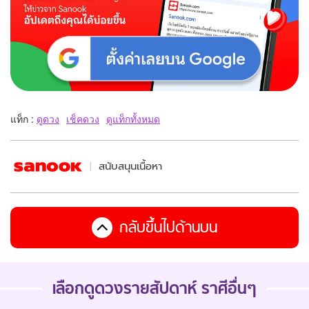
แท็ก :
ดูดวง
เช็คดวง
ดูแท็กทั้งหมด
สนับสนุนเนื้อหา
กลับขึ้นไปด้านบน
เลือกดู
ดวงรายสัปดาห์
ราศีอื่นๆ