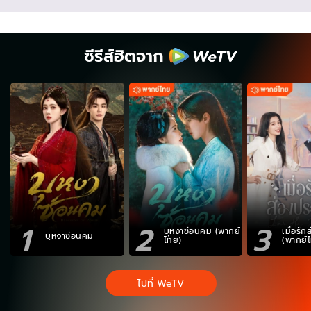
ซีรีส์ฮิตจาก
1
2
3
บุหงาซ่อนคม (พากย์
เมื่อรั
บุหงาซ่อนคม
ไทย)
(พากย์
ไปที่ WeTV