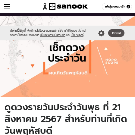
ดูดวง
เข้าสู่ระบบสมาชิก
หมวดอื่นๆ
//s.isanook.com/ho/0/ud/fxd/day/daily-
Sanook
//s.isanook.com/sr/0/images/logo-
600
60
horoscope-
new-
thursday.jpg
sanook.png
เว็บไซต์นี้ใช้คุกกี้
เพื่อให้ท่านได้รับประสบการณ์การใช้งานที่ดีที่สุดบน เว็บไซต์
ตกลง
ของเรา โปรดศึกษาเพิ่มเติมที่
นโยบายความเป็นส่วนตัว
และ
นโยบายคุกกี้
ดูดวงรายวันประจำวันพุธ ที่ 21
สิงหาคม 2567 สำหรับท่านที่เกิด
วันพฤหัสบดี