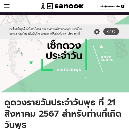
ดูดวง
เข้าสู่ระบบสมาชิก
หมวดอื่นๆ
//s.isanook.com/ho/0/ud/fxd/day/daily-
Sanook
//s.isanook.com/sr/0/images/logo-
600
60
horoscope-
new-
wednesday.jpg
sanook.png
เว็บไซต์นี้ใช้คุกกี้
เพื่อให้ท่านได้รับประสบการณ์การใช้งานที่ดีที่สุดบน เว็บไซต์
ตกลง
ของเรา โปรดศึกษาเพิ่มเติมที่
นโยบายความเป็นส่วนตัว
และ
นโยบายคุกกี้
ดูดวงรายวันประจำวันพุธ ที่ 21
สิงหาคม 2567 สำหรับท่านที่เกิด
วันพุธ