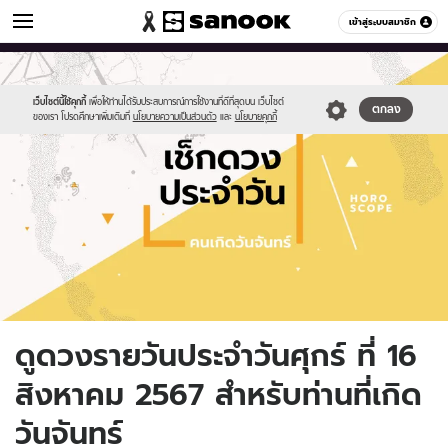
ดูดวง
เข้าสู่ระบบสมาชิก
หมวดอื่นๆ
//s.isanook.com/ho/0/ud/fxd/day/daily-
Sanook
//s.isanook.com/sr/0/images/logo-
600
60
horoscope-
new-
monday.jpg
sanook.png
เว็บไซต์นี้ใช้คุกกี้
เพื่อให้ท่านได้รับประสบการณ์การใช้งานที่ดีที่สุดบน เว็บไซต์
ตกลง
ของเรา โปรดศึกษาเพิ่มเติมที่
นโยบายความเป็นส่วนตัว
และ
นโยบายคุกกี้
ดูดวงรายวันประจำวันศุกร์ ที่ 16
สิงหาคม 2567 สำหรับท่านที่เกิด
วันจันทร์