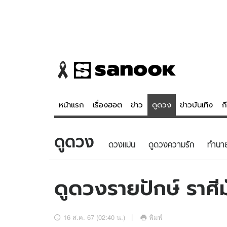
หน้าแรก
เรื่องฮอต
ข่าว
ดูดวง
ข่าวบันเทิง
ก
ดูดวง
ข่าว
ดูดวง - 
ดวงแม่น
ดูดวงความรัก
ทํานา
เรื่องฮอต
ดูดวง
ข่าว
หวยไทย
ดูดวงรายปักษ์ ราศี
ข่าวบันเทิง
สถิติหวยไท
ข่าวกีฬา
หวยลาว
16 ส.ค. 67 (02:40 น.)
พิมพ์
ข่าวเศรษฐกิจ