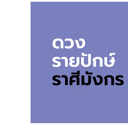
อัปเดตจีน
เช็กข่าวชัวร์
ติดตามสนุกโซเชี
ดาวน์โหลดสนุกแอปฟรี
สงวนลิขสิทธิ์ ©
2569
บริษัท อิมเมจ ฟิวเจอร์ (ประเทศไทย) จำกัด