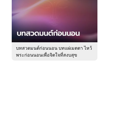
สัปดาห์
ของ
Sanook
ดูด
 WeTV
วง
บทสวดมนต์ก่อนนอน บทแผ่เมตตา ไหว้
พระก่อนนอนเพื่อจิตใจที่สงบสุข
ติดต่อโฆษณา
tencentthbd
sales@tencent.co.th
รา
ร้องเรียนเนื้อหาไม่เหมาะสม
แนะนำติชม แจ้งปัญหาการใช้งาน