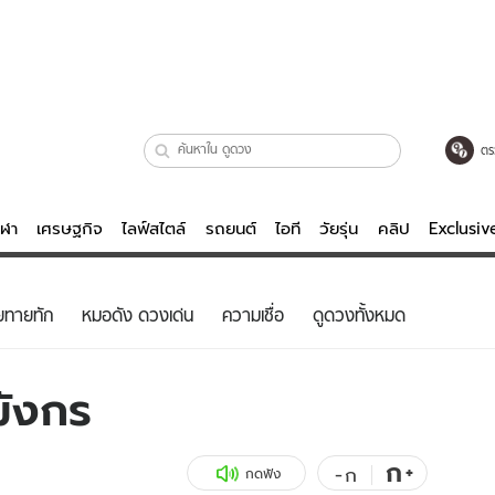
ตร
ีฬา
เศรษฐกิจ
ไลฟ์สไตล์
รถยนต์
ไอที
วัยรุ่น
คลิป
Exclusi
ตรวจหวย
ไลฟ์สไตล์
บันเทิงค
ยทายทัก
หมอดัง ดวงเด่น
ความเชื่อ
ดูดวงทั้งหมด
ผู้หญิง
หนัง-ละคร
ผู้ชาย
เพลง
มังกร
ย
วัยรุ่น
เกมส์
ไอที
คลิป
ก
+
-
ก
กดฟัง
รถยนต์
พอดแคสต์