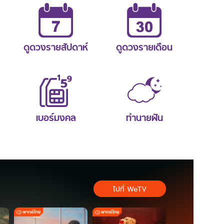
ดูดวงรายสัปดาห์
ดูดวงรายเดือน
เบอร์มงคล
ทำนายฝัน
ไปที่ WeTV