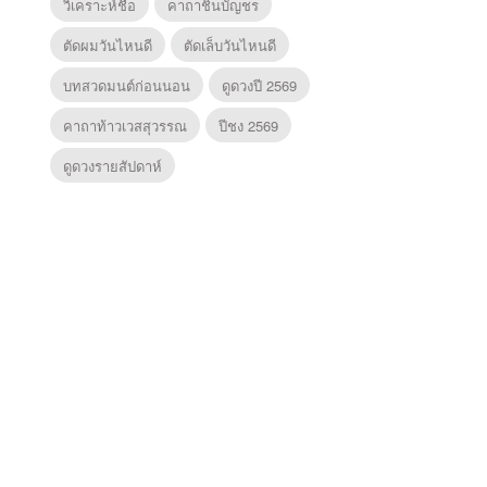
วิเคราะห์ชื่อ
คาถาชินบัญชร
ตัดผมวันไหนดี
ตัดเล็บวันไหนดี
บทสวดมนต์ก่อนนอน
ดูดวงปี 2569
คาถาท้าวเวสสุวรรณ
ปีชง 2569
ดูดวงรายสัปดาห์