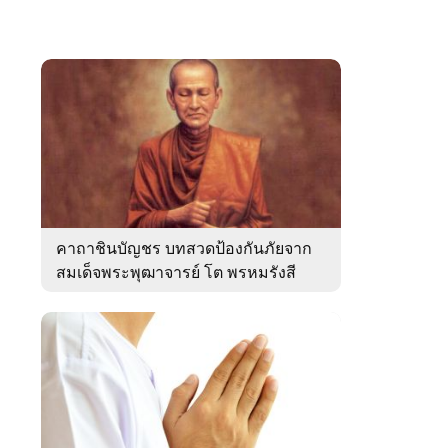
คาถาชินบัญชร บทสวดป้องกันภัยจาก
สมเด็จพระพุฒาจารย์ โต พรหมรังสี