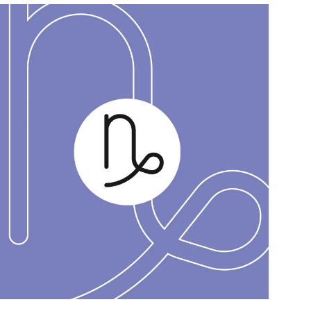
สุขภาพ
ดูทีวี
เที่ยว-กิน
WeTV
Tasteful Thailand
Exclusive
Sanook Choice
นิยาย
ยลได้ที่
ร่วมงานกับเ