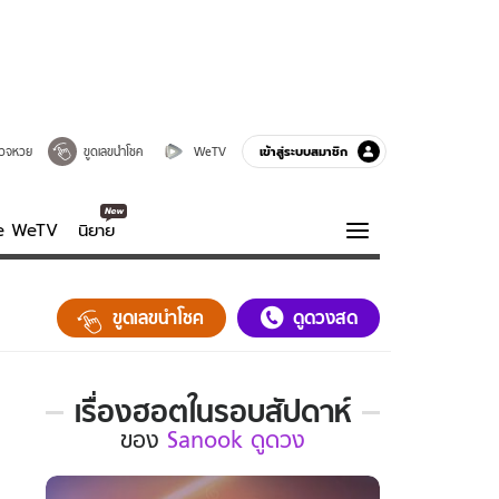
เข้าสู่ระบบสมาชิก
วจหวย
ขูดเลขนำโชค
WeTV
ve WeTV
นิยาย
รบรส
ความรู้รอบตัว
ขูดเลขนำโชค
ดูดวงสด
ฮาวทู
กูรู-รอบรู้
เรื่องฮอตในรอบสัปดาห์
เรื่อง
ของ
Sanook ดูดวง
ฮอต
ใน
รอบ