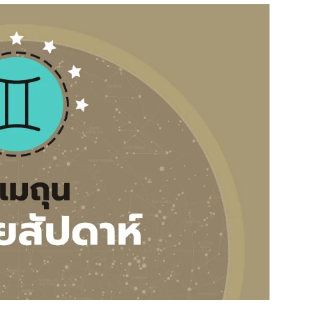
สุขภาพ
ดูทีวี
เที่ยว-กิน
WeTV
Tasteful Thailand
Exclusive
Sanook Choice
นิยาย
ยลได้ที่
ร่วมงานกับเ