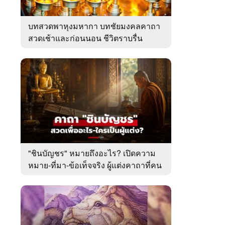
บทสวดพาหุงมหากา บทชัยมงคลคาถา
สวดเช้าและก่อนนอน ชีวิตราบรื่น
"ชินบัญชร" หมายถึงอะไร? เปิดความ
หมาย-ที่มา-ข้อเท็จจริง ผู้แต่งคาถาที่คน
ไทยคุ้นเคย