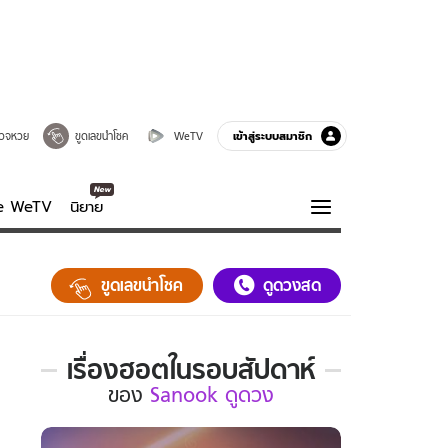
เข้าสู่ระบบสมาชิก
วจหวย
ขูดเลขนำโชค
WeTV
ve WeTV
นิยาย
รบรส
ความรู้รอบตัว
ขูดเลขนำโชค
ดูดวงสด
ฮาวทู
กูรู-รอบรู้
เรื่องฮอตในรอบสัปดาห์
เรื่อง
ของ
Sanook ดูดวง
ฮอต
ใน
รอบ