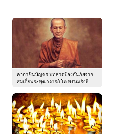
คาถาชินบัญชร บทสวดป้องกันภัยจาก
สมเด็จพระพุฒาจารย์ โต พรหมรังสี