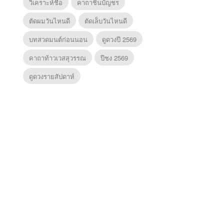
วิเคราะห์ชื่อ
คาถาชินบัญชร
ตัดผมวันไหนดี
ตัดเล็บวันไหนดี
บทสวดมนต์ก่อนนอน
ดูดวงปี 2569
คาถาท้าวเวสสุวรรณ
ปีชง 2569
ดูดวงรายสัปดาห์