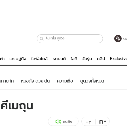
ตร
ีฬา
เศรษฐกิจ
ไลฟ์สไตล์
รถยนต์
ไอที
วัยรุ่น
คลิป
Exclusi
ตรวจหวย
ไลฟ์สไตล์
บันเทิงค
ยทายทัก
หมอดัง ดวงเด่น
ความเชื่อ
ดูดวงทั้งหมด
ผู้หญิง
หนัง-ละคร
ผู้ชาย
เพลง
ศีเมถุน
ย
วัยรุ่น
เกมส์
ไอที
คลิป
ก
+
-
ก
กดฟัง
รถยนต์
พอดแคสต์