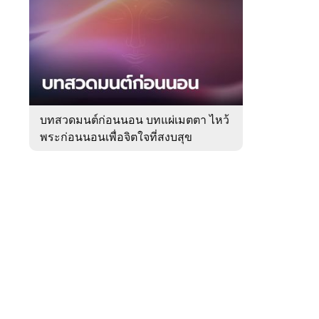
สัปดาห์
ของ
Sanook
ดูด
 WeTV
วง
บทสวดมนต์ก่อนนอน บทแผ่เมตตา ไหว้
พระก่อนนอนเพื่อจิตใจที่สงบสุข
ติดต่อโฆษณา
tencentthbd
sales@tencent.co.th
รา
ร้องเรียนเนื้อหาไม่เหมาะสม
แนะนำติชม แจ้งปัญหาการใช้งาน