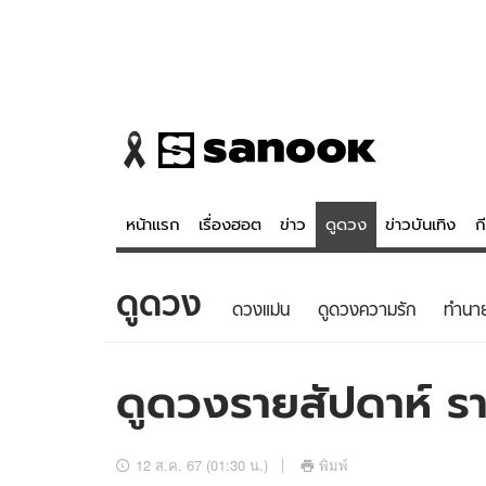
หน้าแรก
เรื่องฮอต
ข่าว
ดูดวง
ข่าวบันเทิง
ก
ดูดวง
ข่าว
ดูดวง - 
ดวงแม่น
ดูดวงความรัก
ทํานา
เรื่องฮอต
ดูดวง
ข่าว
หวยไทย
ดูดวงรายสัปดาห์ รา
ข่าวบันเทิง
สถิติหวยไท
ข่าวกีฬา
หวยลาว
12 ส.ค. 67 (01:30 น.)
พิมพ์
ข่าวเศรษฐกิจ