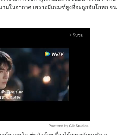
งวิมานในอากาศ เพราะมีเกณฑ์สูงที่จะถูกจับโกหก จน
รับชม
arrow_forward_ios
Powered by 
GliaStudios
์หงุดหงิด ขุ่นมัวด้วยเรื่องไร้สาระกับคนรัก คู่