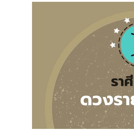
อัปเดตจีน
เช็กข่าวชัวร์
ติดตามสนุกโซเชี
ดาวน์โหลดสนุกแอปฟรี
สงวนลิขสิทธิ์ ©
2569
บริษัท อิมเมจ ฟิวเจอร์ (ประเทศไทย) จำกัด