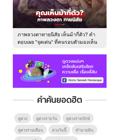
ภาพลวงตาทายนิสัย เห็นม้ากี่ตัว? คำ
ตอบเผย "จุดเด่น" ที่คนรอบตัวมองเห็น
ในตัวคุณ
คำค้นยอดฮิต
ดูดวง
ดูดวงรายวัน
ดูดวงรายปักษ์
ดูดวงรายเดือน
ดวงวันนี้
ทํานายฝัน