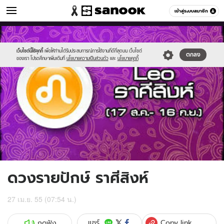
ดูดวง
เข้าสู่ระบบสมาชิก
หมวดอื่นๆ
//s.isanook.com/ho/0/ud/5/28597/8leo.jpg
Sanook
//s.isanook.com/sr/0/images/logo-
600
60
new-
sanook.png
เว็บไซต์นี้ใช้คุกกี้
เพื่อให้ท่านได้รับประสบการณ์การใช้งานที่ดีที่สุดบน เว็บไซต์
ตกลง
ของเรา โปรดศึกษาเพิ่มเติมที่
นโยบายความเป็นส่วนตัว
และ
นโยบายคุกกี้
ดวงรายปักษ์ ราศีสิงห์
27 เม.ย. 55 (07:54 น.)
Copy link
แชร์
กดฟัง