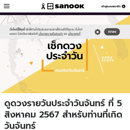
ดูดวง
เข้าสู่ระบบสมาชิก
หมวดอื่นๆ
//s.isanook.com/ho/0/ud/fxd/day/daily-
Sanook
//s.isanook.com/sr/0/images/logo-
600
60
horoscope-
new-
monday.jpg
sanook.png
เว็บไซต์นี้ใช้คุกกี้
เพื่อให้ท่านได้รับประสบการณ์การใช้งานที่ดีที่สุดบน เว็บไซต์
ตกลง
ของเรา โปรดศึกษาเพิ่มเติมที่
นโยบายความเป็นส่วนตัว
และ
นโยบายคุกกี้
ดูดวงรายวันประจำวันจันทร์ ที่ 5
สิงหาคม 2567 สำหรับท่านที่เกิด
วันจันทร์