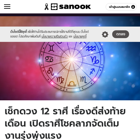
ดูดวง
เข้าสู่ระบบสมาชิก
หมวดอื่นๆ
//s.isanook.com/ho/0/ud/56/284759/sanook_thumbnail_1200x720-
Sanook
//s.isanook.com/sr/0/images/logo-
600
60
2.jpg
new-
sanook.png
เว็บไซต์นี้ใช้คุกกี้
เพื่อให้ท่านได้รับประสบการณ์การใช้งานที่ดีที่สุดบน เว็บไซต์
ตกลง
ของเรา โปรดศึกษาเพิ่มเติมที่
นโยบายความเป็นส่วนตัว
และ
นโยบายคุกกี้
เช็กดวง 12 ราศี เรื่องดีส่งท้าย
เดือน เปิดราศีโชคลาภจัดเต็ม
งานรุ่งพุ่งแรง