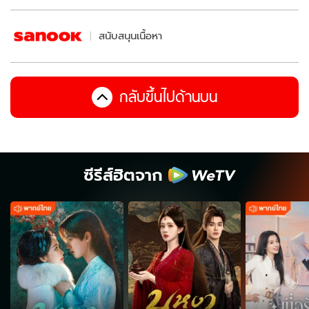
สนับสนุนเนื้อหา
กลับขึ้นไปด้านบน
ซีรีส์ฮิตจาก