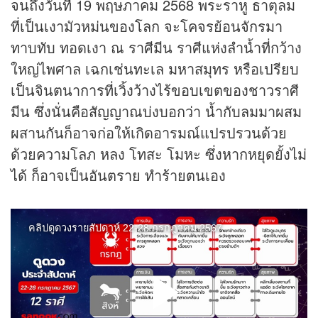
จนถึงวันที่ 19 พฤษภาคม 2568 พระราหู ธาตุลม
ที่เป็นเงามัวหม่นของโลก จะโคจรย้อนจักรมา
ทาบทับ ทอดเงา ณ ราศีมีน ราศีแห่งลำน้ำที่กว้าง
ใหญ่ไพศาล เฉกเช่นทะเล มหาสมุทร หรือเปรียบ
เป็นจินตนาการที่เวิ้งว้างไร้ขอบเขตของชาวราศี
มีน ซึ่งนั่นคือสัญญาณบ่งบอกว่า น้ำกับลมมาผสม
ผสานกันก็อาจก่อให้เกิดอารมณ์แปรปรวนด้วย
ด้วยความโลภ หลง โทสะ โมหะ ซึ่งหากหยุดยั้งไม่
ได้ ก็อาจเป็นอันตราย ทำร้ายตนเอง