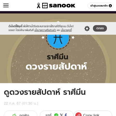
ดูดวง
เข้าสู่ระบบสมาชิก
หมวดอื่นๆ
//s.isanook.com/ho/0/ud/fxd/week/weekly-
Sanook
//s.isanook.com/sr/0/images/logo-
600
60
horoscope-
new-
pisces_zodia.jpg
sanook.png
เว็บไซต์นี้ใช้คุกกี้
เพื่อให้ท่านได้รับประสบการณ์การใช้งานที่ดีที่สุดบน เว็บไซต์
ตกลง
ของเรา โปรดศึกษาเพิ่มเติมที่
นโยบายความเป็นส่วนตัว
และ
นโยบายคุกกี้
ดูดวงรายสัปดาห์ ราศีมีน
22 ก.ค. 67 (01:30 น.)
Copy link
แชร์
กดฟัง