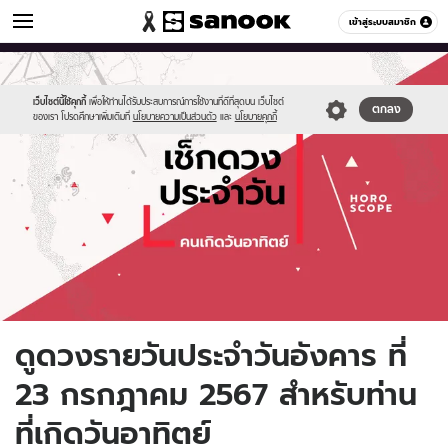
ดูดวง
เข้าสู่ระบบสมาชิก
หมวดอื่นๆ
//s.isanook.com/ho/0/ud/fxd/day/daily-
Sanook
//s.isanook.com/sr/0/images/logo-
600
60
horoscope-
new-
sunday.jpg
sanook.png
เว็บไซต์นี้ใช้คุกกี้
เพื่อให้ท่านได้รับประสบการณ์การใช้งานที่ดีที่สุดบน เว็บไซต์
ตกลง
ของเรา โปรดศึกษาเพิ่มเติมที่
นโยบายความเป็นส่วนตัว
และ
นโยบายคุกกี้
ดูดวงรายวันประจำวันอังคาร ที่
23 กรกฎาคม 2567 สำหรับท่าน
ที่เกิดวันอาทิตย์