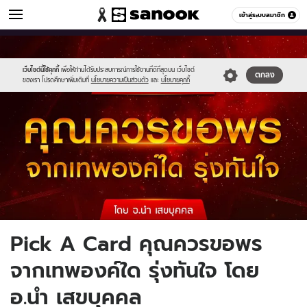
ดูดวง
เข้าสู่ระบบสมาชิก
หมวดอื่นๆ
//s.isanook.com/ho/0/ud/56/284591/sanook_thumbnail_1200x720-
Sanook
//s.isanook.com/sr/0/images/logo-
600
60
2.jpg
new-
sanook.png
เว็บไซต์นี้ใช้คุกกี้
เพื่อให้ท่านได้รับประสบการณ์การใช้งานที่ดีที่สุดบน เว็บไซต์
ตกลง
ของเรา โปรดศึกษาเพิ่มเติมที่
นโยบายความเป็นส่วนตัว
และ
นโยบายคุกกี้
Pick A Card คุณควรขอพร
จากเทพองค์ใด รุ่งทันใจ โดย
อ.นำ เสขบุคคล