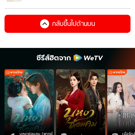
กลับขึ้นไปด้านบน
ซีรีส์ฮิตจาก
บุหงาซ่อนคม (พากย์
เมื่อรั