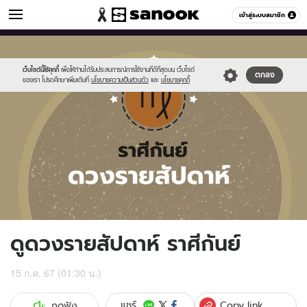
ดูดวง
เข้าสู่ระบบสมาชิก
หมวดอื่นๆ
//s.isanook.com/ho/0/ud/fxd/week/weekly-
Sanook
//s.isanook.com/sr/0/images/logo-
600
60
horoscope-
new-
virgo_zodiac.jpg
sanook.png
เว็บไซต์นี้ใช้คุกกี้
เพื่อให้ท่านได้รับประสบการณ์การใช้งานที่ดีที่สุดบน เว็บไซต์
ตกลง
ของเรา โปรดศึกษาเพิ่มเติมที่
นโยบายความเป็นส่วนตัว
และ
นโยบายคุกกี้
ดูดวงรายสัปดาห์ ราศีกันย์
15 ก.ค. 67 (01:30 น.)
Copy link
แชร์
กดฟัง