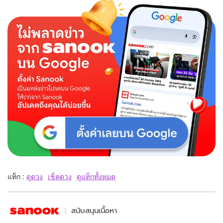
แท็ก :
ดูดวง
เช็คดวง
ดูแท็กทั้งหมด
สนับสนุนเนื้อหา