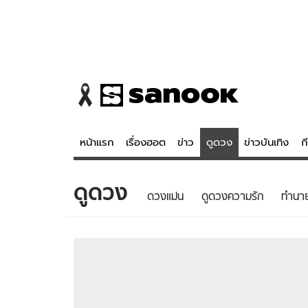
หน้าแรก
เรื่องฮอต
ข่าว
ดูดวง
ข่าวบันเทิง
ก
ดูดวง
ข่าว
ดูดวง - 
ดวงแม่น
ดูดวงความรัก
ทํานา
เรื่องฮอต
ดูดวง
ข่าว
หวยไทย
ข่าวบันเทิง
สถิติหวยไท
ข่าวกีฬา
หวยลาว
ข่าวเศรษฐกิจ