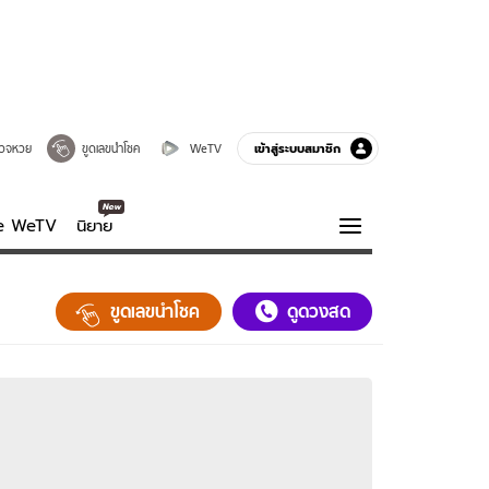
เข้าสู่ระบบสมาชิก
วจหวย
ขูดเลขนำโชค
WeTV
ve WeTV
นิยาย
รบรส
ความรู้รอบตัว
ขูดเลขนำโชค
ดูดวงสด
ฮาวทู
กูรู-รอบรู้