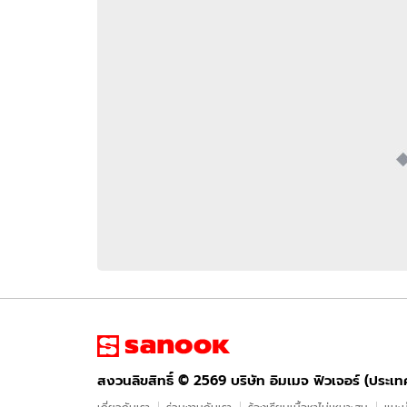
อัปเดตจีน
เช็กข่าวชัวร์
ติดตามสนุกโซเชี
ดาวน์โหลดสนุกแอปฟรี
สงวนลิขสิทธิ์ ©
2569
บริษัท อิมเมจ ฟิวเจอร์ (ประเทศไทย) จำกัด
สงวนลิขสิทธิ์ ©
2569
บริษัท อิมเมจ ฟิวเจอร์ (ประเ