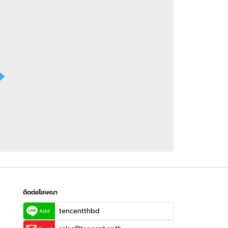
 WeTV
ติดต่อโฆษณา
tencentthbd
sales@tencent.co.th
รา
ร้องเรียนเนื้อหาไม่เหมาะสม
แนะนำติชม แจ้งปัญหาการใช้งาน
ติดต่อโฆษณา
tencentthbd
Add