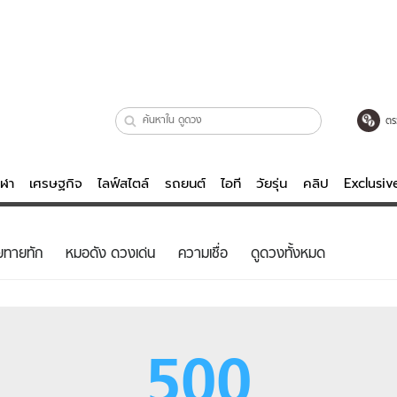
ตร
ีฬา
เศรษฐกิจ
ไลฟ์สไตล์
รถยนต์
ไอที
วัยรุ่น
คลิป
Exclusi
ตรวจหวย
ไลฟ์สไตล์
บันเทิงค
ยทายทัก
หมอดัง ดวงเด่น
ความเชื่อ
ดูดวงทั้งหมด
ผู้หญิง
หนัง-ละคร
ผู้ชาย
เพลง
ย
วัยรุ่น
เกมส์
500
ไอที
คลิป
รถยนต์
พอดแคสต์