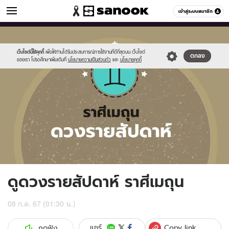
ดูดวง
เข้าสู่ระบบสมาชิก
หมวดอื่นๆ
//s.isanook.com/ho/0/ud/fxd/week/weekly-
Sanook
//s.isanook.com/sr/0/images/logo-
600
60
horoscope-
new-
gemini_zodia.jpg
sanook.png
เว็บไซต์นี้ใช้คุกกี้
เพื่อให้ท่านได้รับประสบการณ์การใช้งานที่ดีที่สุดบน เว็บไซต์
ตกลง
ของเรา โปรดศึกษาเพิ่มเติมที่
นโยบายความเป็นส่วนตัว
และ
นโยบายคุกกี้
ดูดวงรายสัปดาห์ ราศีเมถุน
08 ก.ค. 67 (01:30 น.)
Copy link
แชร์
กดฟัง