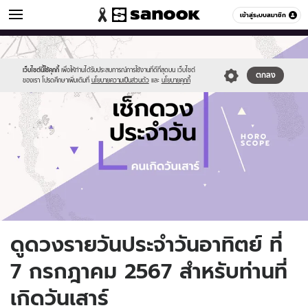
ดูดวง
เข้าสู่ระบบสมาชิก
หมวดอื่นๆ
//s.isanook.com/ho/0/ud/fxd/day/daily-
Sanook
//s.isanook.com/sr/0/images/logo-
600
60
horoscope-
new-
saturday.jpg
sanook.png
เว็บไซต์นี้ใช้คุกกี้
เพื่อให้ท่านได้รับประสบการณ์การใช้งานที่ดีที่สุดบน เว็บไซต์
ตกลง
ของเรา โปรดศึกษาเพิ่มเติมที่
นโยบายความเป็นส่วนตัว
และ
นโยบายคุกกี้
ดูดวงรายวันประจำวันอาทิตย์ ที่
7 กรกฎาคม 2567 สำหรับท่านที่
เกิดวันเสาร์