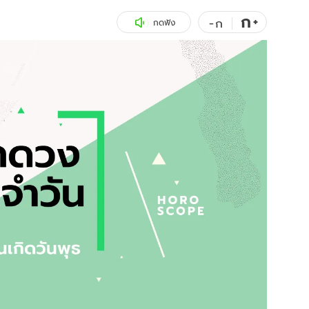
ก
สุขภาพ
+
ดูทีวี
-
ก
กดฟัง
เที่ยว-กิน
WeTV
Tasteful Thailand
Exclusive
Sanook Choice
นิยาย
ยลได้ที่
ร่วมงานกับเ