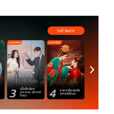
ไปที่ WeTV
3
4
5
เมื่อรักส่อง
ตำนานจอม
ชายาเคียงหทัย
ประกาย (พากย์
ภูตถังซาน
(พากย์ไทย)
ไทย)
(พากย์ไท