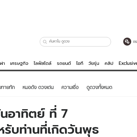
ตร
ีฬา
เศรษฐกิจ
ไลฟ์สไตล์
รถยนต์
ไอที
วัยรุ่น
คลิป
Exclusi
ตรวจหวย
ไลฟ์สไตล์
บันเทิงค
ยทายทัก
หมอดัง ดวงเด่น
ความเชื่อ
ดูดวงทั้งหมด
ผู้หญิง
หนัง-ละคร
ผู้ชาย
เพลง
อาทิตย์ ที่ 7
ย
วัยรุ่น
เกมส์
บท่านที่เกิดวันพุธ
ไอที
คลิป
รถยนต์
พอดแคสต์