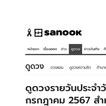
หน้าแรก
เรื่องฮอต
ข่าว
ดูดวง
ข่าวบันเทิง
ก
ดูดวง
ข่าว
ดูดวง - 
ดวงแม่น
ดูดวงความรัก
ทํานา
เรื่องฮอต
ดูดวง
ข่าว
หวยไทย
ดูดวงรายวันประจำวัน
ข่าวบันเทิง
สถิติหวยไท
กรกฎาคม 2567 สำหรั
ข่าวกีฬา
หวยลาว
ข่าวเศรษฐกิจ