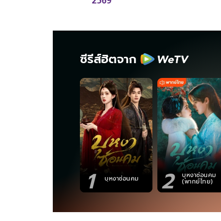
2569
ซีรีส์ฮิตจาก
1
2
บุหงาซ่อนคม
บุหงาซ่อนคม
(พากย์ไทย)