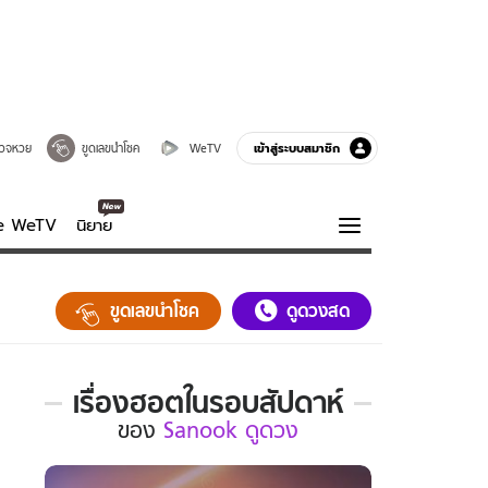
เข้าสู่ระบบสมาชิก
วจหวย
ขูดเลขนำโชค
WeTV
ve WeTV
นิยาย
รบรส
ความรู้รอบตัว
ขูดเลขนำโชค
ดูดวงสด
ฮาวทู
กูรู-รอบรู้
เรื่องฮอตในรอบสัปดาห์
เรื่อง
ของ
Sanook ดูดวง
ฮอต
ใน
รอบ