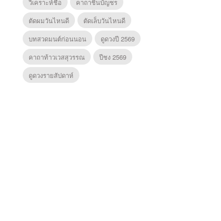
วิเคราะห์ชื่อ
คาถาชินบัญชร
ตัดผมวันไหนดี
ตัดเล็บวันไหนดี
บทสวดมนต์ก่อนนอน
ดูดวงปี 2569
คาถาท้าวเวสสุวรรณ
ปีชง 2569
ดูดวงรายสัปดาห์