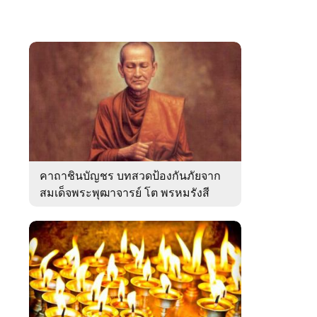
คาถาชินบัญชร บทสวดป้องกันภัยจาก
สมเด็จพระพุฒาจารย์ โต พรหมรังสี