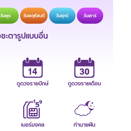
วัน
พุธ
วัน
พฤหัสบดี
วัน
ศุกร์
วัน
เสาร์
ะตารูปแบบอื่น
ดูดวงรายปักษ์
ดูดวงรายเดือน
เบอร์มงคล
ทำนายฝัน