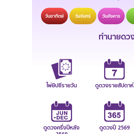
วัน
อาทิตย์
วัน
จันทร์
วัน
อังคาร
ทำนายดวงช
ไพ่ยิปซีรายวัน
ดูดวงรายสัปดาห์
ดูดวงครึ่งปีหลัง
ดูดวงปี 2569