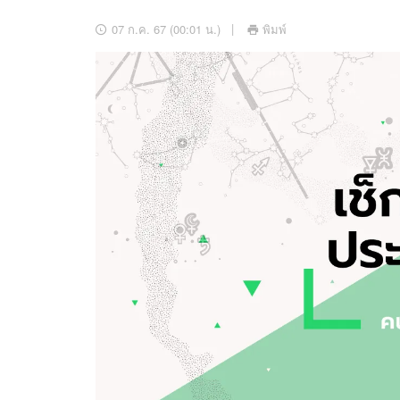
อัปเดตจีน
07 ก.ค. 67 (00:01 น.)
พิมพ์
เช็กข่าวชัวร์
ติดตามสนุกโซเชี
ดาวน์โหลดสนุกแอปฟรี
สงวนลิขสิทธิ์ ©
2569
บริษัท อิมเมจ ฟิวเจอร์ (ประเทศไทย) จำกัด