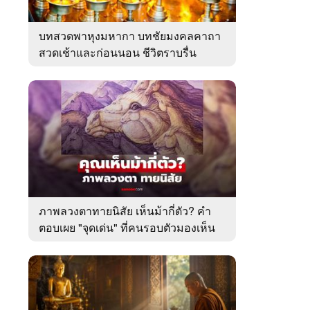
บทสวดพาหุงมหากา บทชัยมงคลคาถา
สวดเช้าและก่อนนอน ชีวิตราบรื่น
ภาพลวงตาทายนิสัย เห็นม้ากี่ตัว? คำ
ตอบเผย "จุดเด่น" ที่คนรอบตัวมองเห็น
ในตัวคุณ