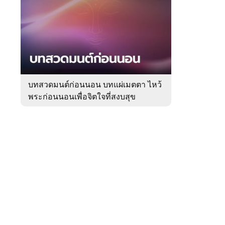
สัปดาห์
ของ
Sanook
ดูด
 WeTV
วง
บทสวดมนต์ก่อนนอน บทแผ่เมตตา ไหว้
พระก่อนนอนเพื่อจิตใจที่สงบสุข
ติดต่อโฆษณา
tencentthbd
sales@tencent.co.th
รา
ร้องเรียนเนื้อหาไม่เหมาะสม
แนะนำติชม แจ้งปัญหาการใช้งาน