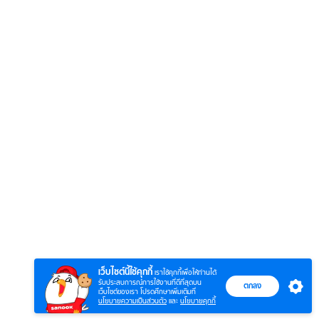
6
7
8
ยุทธ์
หากวินาทีนั้นไม่
หากวินาทีนั้นไม่
โลกอั
พบเธอ (พากย์
พบเธอ
แบบ (
ย)
ไทย)
เว็บไซต์นี้ใช้คุกกี้
เราใช้คุกกี้เพื่อให้ท่านได้
รับประสบการณ์การใช้งานที่ดีที่สุดบน
ตกลง
เว็บไซต์ของเรา โปรดศึกษาเพิ่มเติมที่
นโยบายความเป็นส่วนตัว
และ
นโยบายคุกกี้