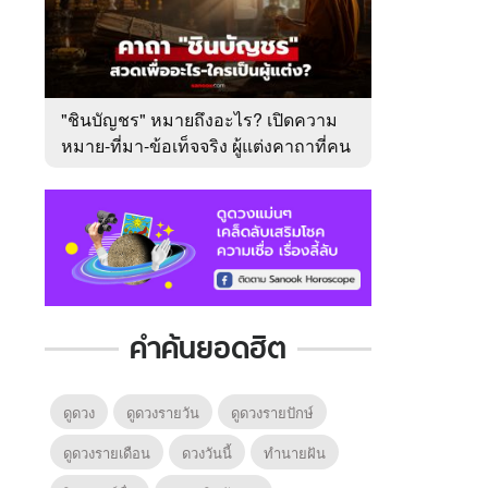
"ชินบัญชร" หมายถึงอะไร? เปิดความ
หมาย-ที่มา-ข้อเท็จจริง ผู้แต่งคาถาที่คน
ไทยคุ้นเคย
คำค้นยอดฮิต
ดูดวง
ดูดวงรายวัน
ดูดวงรายปักษ์
ดูดวงรายเดือน
ดวงวันนี้
ทํานายฝัน