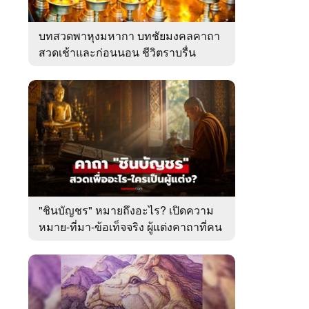
บทสวดพาหุงมหากา บทชัยมงคลคาถา
สวดเช้าและก่อนนอน ชีวิตราบรื่น
"ชินบัญชร" หมายถึงอะไร? เปิดความ
หมาย-ที่มา-ข้อเท็จจริง ผู้แต่งคาถาที่คน
ไทยคุ้นเคย