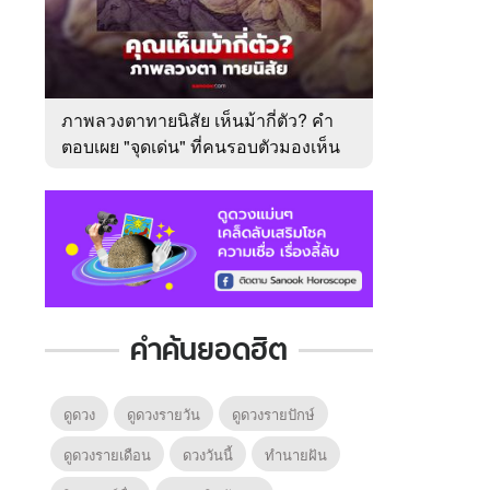
ภาพลวงตาทายนิสัย เห็นม้ากี่ตัว? คำ
ตอบเผย "จุดเด่น" ที่คนรอบตัวมองเห็น
ในตัวคุณ
คำค้นยอดฮิต
ดูดวง
ดูดวงรายวัน
ดูดวงรายปักษ์
ดูดวงรายเดือน
ดวงวันนี้
ทํานายฝัน