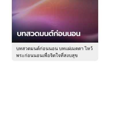
สัปดาห์
ของ
Sanook
ดูด
 WeTV
วง
บทสวดมนต์ก่อนนอน บทแผ่เมตตา ไหว้
พระก่อนนอนเพื่อจิตใจที่สงบสุข
ติดต่อโฆษณา
tencentthbd
sales@tencent.co.th
รา
ร้องเรียนเนื้อหาไม่เหมาะสม
แนะนำติชม แจ้งปัญหาการใช้งาน