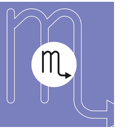
สุขภาพ
ดูทีวี
เที่ยว-กิน
WeTV
Tasteful Thailand
Exclusive
Sanook Choice
นิยาย
ยลได้ที่
ร่วมงานกับเ