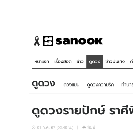
หน้าแรก
เรื่องฮอต
ข่าว
ดูดวง
ข่าวบันเทิง
ก
ดูดวง
ข่าว
ดูดวง - 
ดวงแม่น
ดูดวงความรัก
ทํานา
เรื่องฮอต
ดูดวง
ข่าว
หวยไทย
ดูดวงรายปักษ์ ราศีพ
ข่าวบันเทิง
สถิติหวยไท
ข่าวกีฬา
หวยลาว
01 ก.ค. 67 (02:40 น.)
พิมพ์
ข่าวเศรษฐกิจ