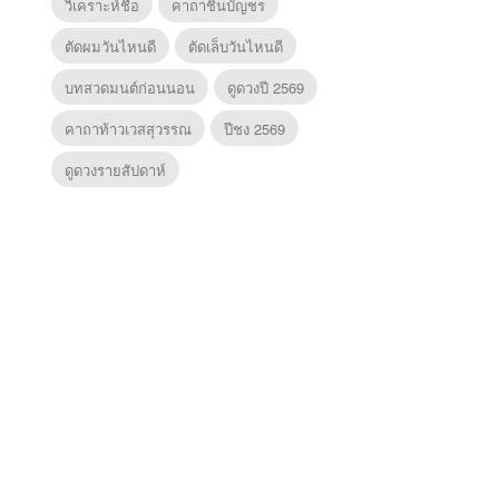
วิเคราะห์ชื่อ
คาถาชินบัญชร
ตัดผมวันไหนดี
ตัดเล็บวันไหนดี
บทสวดมนต์ก่อนนอน
ดูดวงปี 2569
คาถาท้าวเวสสุวรรณ
ปีชง 2569
ดูดวงรายสัปดาห์