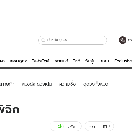
ตร
ีฬา
เศรษฐกิจ
ไลฟ์สไตล์
รถยนต์
ไอที
วัยรุ่น
คลิป
Exclusi
ตรวจหวย
ไลฟ์สไตล์
บันเทิงค
ยทายทัก
หมอดัง ดวงเด่น
ความเชื่อ
ดูดวงทั้งหมด
ผู้หญิง
หนัง-ละคร
ผู้ชาย
เพลง
ิจิก
ย
วัยรุ่น
เกมส์
ไอที
คลิป
ก
+
-
ก
กดฟัง
รถยนต์
พอดแคสต์