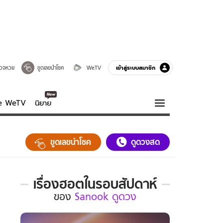
เข้าสู่ระบบสมาชิก
วจหวย
ขูดเลขนำโชค
WeTV
ve WeTV
นิยาย
รบรส
ความรู้รอบตัว
ขูดเลขนำโชค
ดูดวงสด
ฮาวทู
กูรู-รอบรู้
เรื่องฮอตในรอบสัปดาห์
เรื่อง
ของ
Sanook ดูดวง
ฮอต
ใน
รอบ