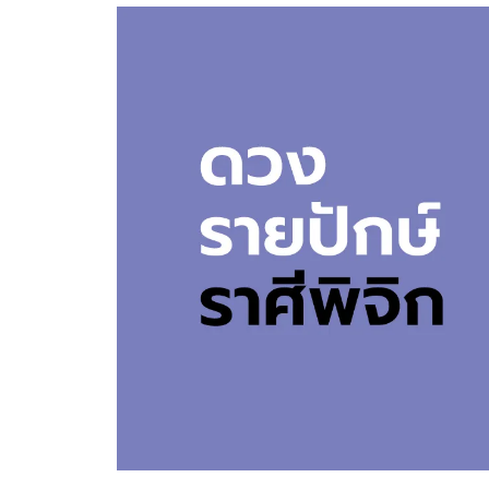
อัปเดตจีน
เช็กข่าวชัวร์
ติดตามสนุกโซเชี
ดาวน์โหลดสนุกแอปฟรี
สงวนลิขสิทธิ์ ©
2569
บริษัท อิมเมจ ฟิวเจอร์ (ประเทศไทย) จำกัด