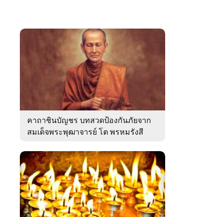
คาถาชินบัญชร บทสวดป้องกันภัยจาก
สมเด็จพระพุฒาจารย์ โต พรหมรังสี