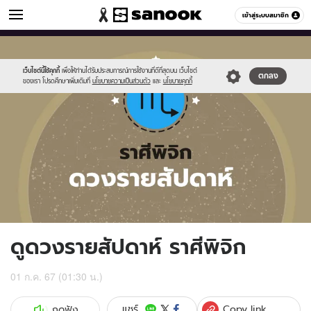
ดูดวง
เข้าสู่ระบบสมาชิก
หมวดอื่นๆ
//s.isanook.com/ho/0/ud/fxd/week/weekly-
Sanook
//s.isanook.com/sr/0/images/logo-
600
60
horoscope-
new-
scorpio_zodi.jpg
sanook.png
เว็บไซต์นี้ใช้คุกกี้
เพื่อให้ท่านได้รับประสบการณ์การใช้งานที่ดีที่สุดบน เว็บไซต์
ตกลง
ของเรา โปรดศึกษาเพิ่มเติมที่
นโยบายความเป็นส่วนตัว
และ
นโยบายคุกกี้
ดูดวงรายสัปดาห์ ราศีพิจิก
01 ก.ค. 67 (01:30 น.)
Copy link
แชร์
กดฟัง