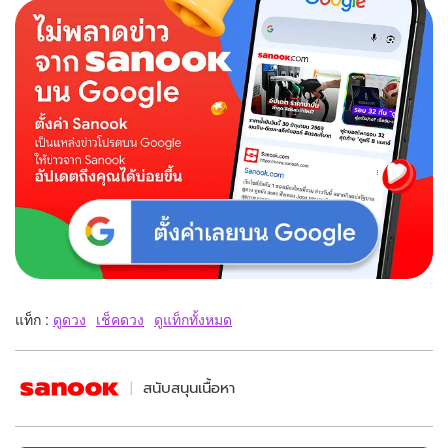
แท็ก :
ดูดวง
เช็คดวง
ดูแท็กทั้งหมด
สนับสนุนเนื้อหา