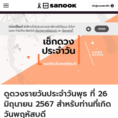
ดูดวง
เข้าสู่ระบบสมาชิก
หมวดอื่นๆ
//s.isanook.com/ho/0/ud/fxd/day/daily-
Sanook
//s.isanook.com/sr/0/images/logo-
600
60
horoscope-
new-
thursday.jpg
sanook.png
เว็บไซต์นี้ใช้คุกกี้
เพื่อให้ท่านได้รับประสบการณ์การใช้งานที่ดีที่สุดบน เว็บไซต์
ตกลง
ของเรา โปรดศึกษาเพิ่มเติมที่
นโยบายความเป็นส่วนตัว
และ
นโยบายคุกกี้
ดูดวงรายวันประจำวันพุธ ที่ 26
มิถุนายน 2567 สำหรับท่านที่เกิด
วันพฤหัสบดี