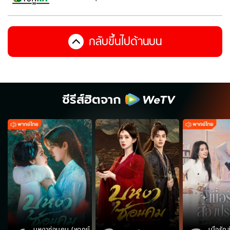
กลับขึ้นไปด้านบน
ซีรีส์ฮิตจาก
บุหงาซ่อนคม (พากย์
เมื่อรั