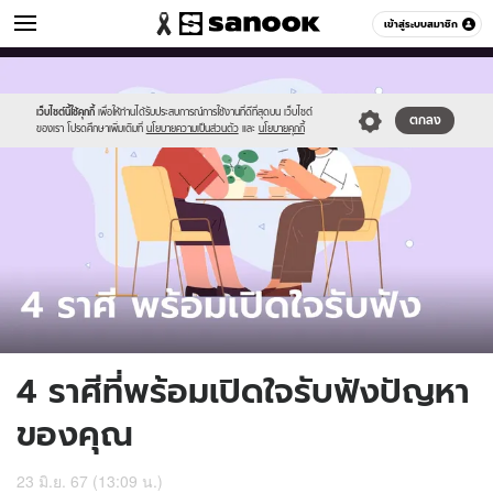
ดูดวง
เข้าสู่ระบบสมาชิก
หมวดอื่นๆ
//s.isanook.com/ho/0/ud/56/282627/1_cover_sanook_horoscope-
Sanook
//s.isanook.com/sr/0/images/logo-
600
60
20.jpg
new-
sanook.png
เว็บไซต์นี้ใช้คุกกี้
เพื่อให้ท่านได้รับประสบการณ์การใช้งานที่ดีที่สุดบน เว็บไซต์
ตกลง
ของเรา โปรดศึกษาเพิ่มเติมที่
นโยบายความเป็นส่วนตัว
และ
นโยบายคุกกี้
4 ราศีที่พร้อมเปิดใจรับฟังปัญหา
ของคุณ
23 มิ.ย. 67 (13:09 น.)