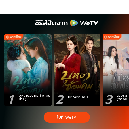
ซีรีส์ฮิตจาก
1
2
3
บุหงาซ่อนคม (พากย์
เมื่อรั
บุหงาซ่อนคม
ไทย)
(พากย์
ไปที่ WeTV