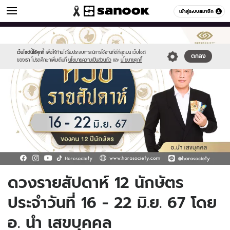
ดูดวง
เข้าสู่ระบบสมาชิก
หมวดอื่นๆ
//s.isanook.com/ho/0/ud/56/282179/1_cover_s(1)
Sanook
//s.isanook.com/sr/0/images/logo-
600
60
(2)
new-
(2)
sanook.png
เว็บไซต์นี้ใช้คุกกี้
เพื่อให้ท่านได้รับประสบการณ์การใช้งานที่ดีที่สุดบน เว็บไซต์
ตกลง
ของเรา โปรดศึกษาเพิ่มเติมที่
นโยบายความเป็นส่วนตัว
และ
นโยบายคุกกี้
(2)
(1).jpg
ดวงรายสัปดาห์ 12 นักษัตร
ประจำวันที่ 16 - 22 มิ.ย. 67 โดย
อ. นำ เสขบุคคล