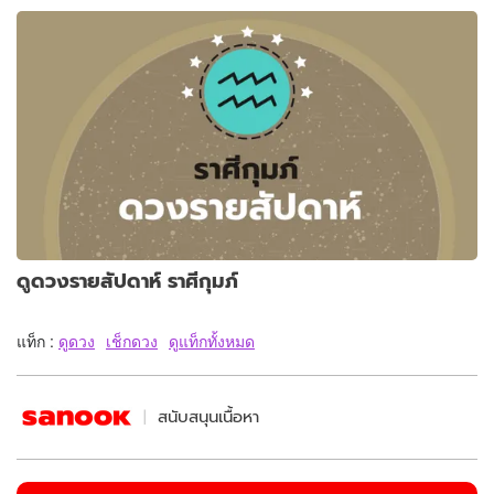
ดูดวงรายสัปดาห์ ราศีกุมภ์
แท็ก :
ดูดวง
เช็กดวง
ดูแท็กทั้งหมด
สนับสนุนเนื้อหา