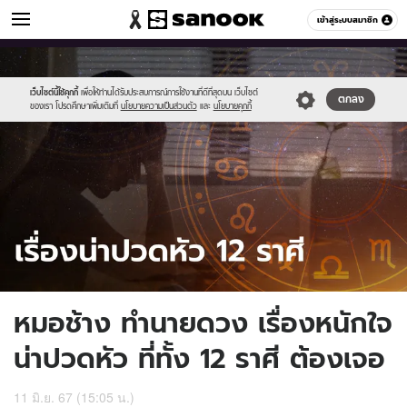
ดูดวง
เข้าสู่ระบบสมาชิก
หมวดอื่นๆ
//s.isanook.com/ho/0/ud/56/281735/sanook_thumbnail_1200x720-
Sanook
//s.isanook.com/sr/0/images/logo-
600
60
2.jpg
new-
sanook.png
เว็บไซต์นี้ใช้คุกกี้
เพื่อให้ท่านได้รับประสบการณ์การใช้งานที่ดีที่สุดบน เว็บไซต์
ตกลง
ของเรา โปรดศึกษาเพิ่มเติมที่
นโยบายความเป็นส่วนตัว
และ
นโยบายคุกกี้
หมอช้าง ทำนายดวง เรื่องหนักใจ
น่าปวดหัว ที่ทั้ง 12 ราศี ต้องเจอ
11 มิ.ย. 67 (15:05 น.)