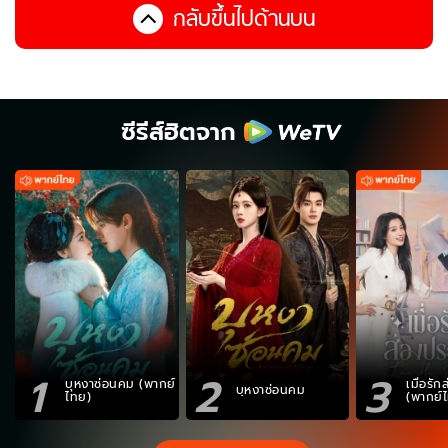
กลับขึ้นไปด้านบน
ซีรีส์ฮิตจาก
1
2
3
บุหงาซ่อนคม (พากย์
เมื่อรั
บุหงาซ่อนคม
ไทย)
(พากย์