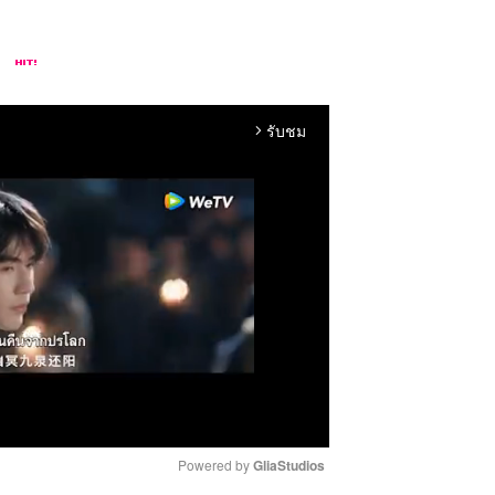
รับชม
arrow_forward_ios
Powered by 
GliaStudios