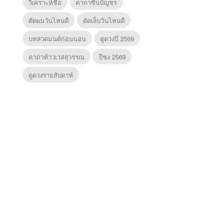
วิเคราะห์ชื่อ
คาถาชินบัญชร
ตัดผมวันไหนดี
ตัดเล็บวันไหนดี
บทสวดมนต์ก่อนนอน
ดูดวงปี 2569
คาถาท้าวเวสสุวรรณ
ปีชง 2569
ดูดวงรายสัปดาห์