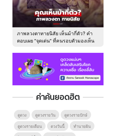
ภาพลวงตาทายนิสัย เห็นม้ากี่ตัว? คำ
ตอบเผย "จุดเด่น" ที่คนรอบตัวมองเห็น
ในตัวคุณ
คำค้นยอดฮิต
ดูดวง
ดูดวงรายวัน
ดูดวงรายปักษ์
ดูดวงรายเดือน
ดวงวันนี้
ทํานายฝัน