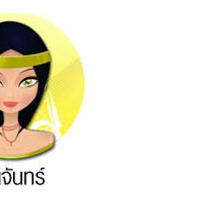
สุขภาพ
ดูทีวี
เที่ยว-กิน
WeTV
Tasteful Thailand
Exclusive
Sanook Choice
นิยาย
ยลได้ที่
ร่วมงานกับเ