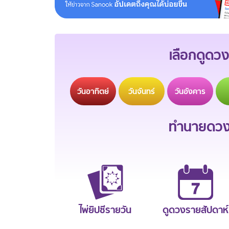
เลือกดูดวง
วัน
อาทิตย์
วัน
จันทร์
วัน
อังคาร
ทำนายดวงช
ไพ่ยิปซีรายวัน
ดูดวงรายสัปดาห์