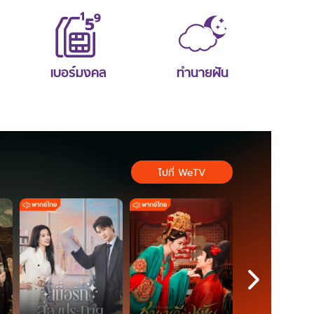
เบอร์มงคล
ทำนายฝัน
ไปที่ WeTV