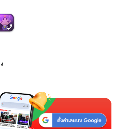
M
u
t
e
อง