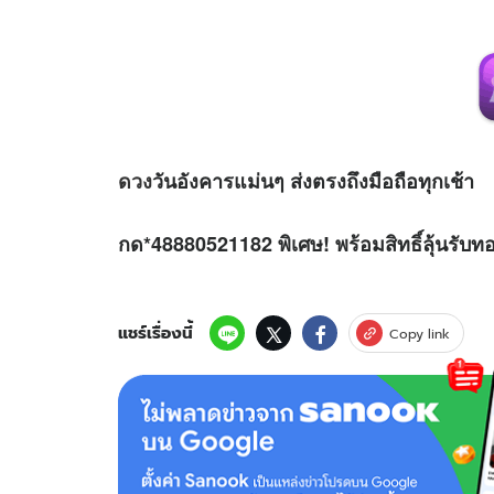
ดวง
วันอังคารแม่นๆ ส่งตรงถึงมือถือทุกเช้า
กด*48880521182 พิเศษ! พร้อมสิทธิ์ลุ้นรับท
แชร์เรื่องนี้
Copy link