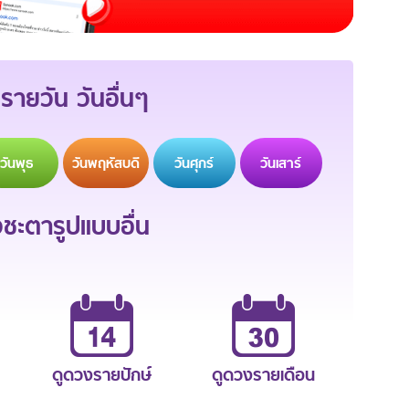
รายวัน วันอื่นๆ
วัน
พุธ
วัน
พฤหัสบดี
วัน
ศุกร์
วัน
เสาร์
ะตารูปแบบอื่น
ดูดวงรายปักษ์
ดูดวงรายเดือน