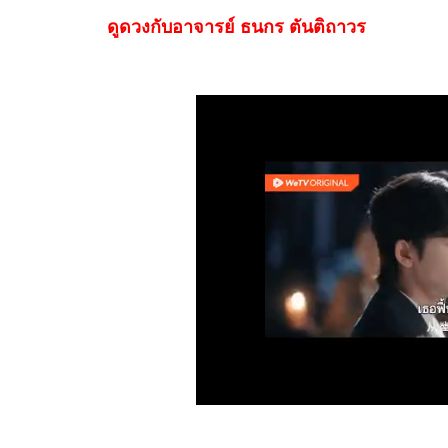
ดูดวงกับอาจารย์ ธนกร ตันติถาวร