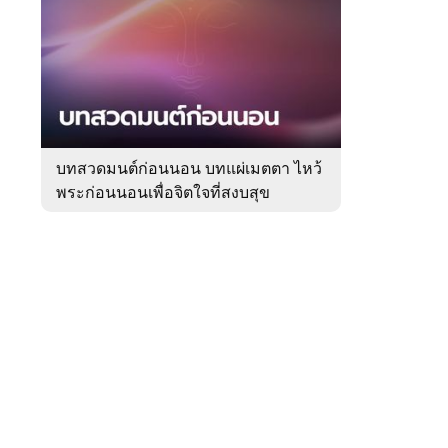
สัปดาห์
ของ
Sanook
ดูด
 WeTV
วง
บทสวดมนต์ก่อนนอน บทแผ่เมตตา ไหว้
พระก่อนนอนเพื่อจิตใจที่สงบสุข
ติดต่อโฆษณา
tencentthbd
sales@tencent.co.th
รา
ร้องเรียนเนื้อหาไม่เหมาะสม
แนะนำติชม แจ้งปัญหาการใช้งาน