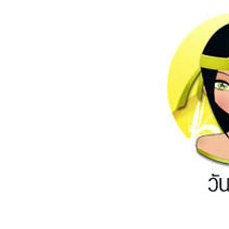
อัปเดตจีน
เช็กข่าวชัวร์
ติดตามสนุกโซเชี
ดาวน์โหลดสนุกแอปฟรี
สงวนลิขสิทธิ์ ©
2569
บริษัท อิมเมจ ฟิวเจอร์ (ประเทศไทย) จำกัด