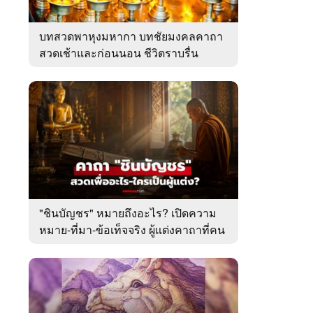
บทสวดพาหุงมหากา บทชัยมงคลคาถา
สวดเช้าและก่อนนอน ชีวิตราบรื่น
"ชินบัญชร" หมายถึงอะไร? เปิดความ
หมาย-ที่มา-ข้อเท็จจริง ผู้แต่งคาถาที่คน
ไทยคุ้นเคย