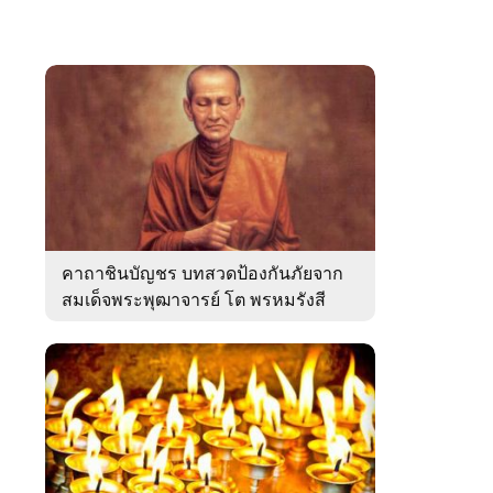
คาถาชินบัญชร บทสวดป้องกันภัยจาก
สมเด็จพระพุฒาจารย์ โต พรหมรังสี