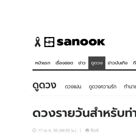
หน้าแรก
เรื่องฮอต
ข่าว
ดูดวง
ข่าวบันเทิง
ก
ดูดวง
ข่าว
ดูดวง - 
ดวงแม่น
ดูดวงความรัก
ทํานา
เรื่องฮอต
ดูดวง
ข่าว
หวยไทย
ดวงรายวันสำหรับท่าน
ข่าวบันเทิง
สถิติหวยไท
ข่าวกีฬา
หวยลาว
17 เม.ย. 55 (06:55 น.)
พิมพ์
ข่าวเศรษฐกิจ