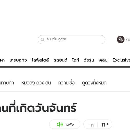
ตร
ีฬา
เศรษฐกิจ
ไลฟ์สไตล์
รถยนต์
ไอที
วัยรุ่น
คลิป
Exclusi
ตรวจหวย
ไลฟ์สไตล์
บันเทิงค
ยทายทัก
หมอดัง ดวงเด่น
ความเชื่อ
ดูดวงทั้งหมด
ผู้หญิง
หนัง-ละคร
ผู้ชาย
เพลง
ที่เกิดวันจันทร์
ย
วัยรุ่น
เกมส์
ไอที
คลิป
ก
+
-
ก
กดฟัง
รถยนต์
พอดแคสต์