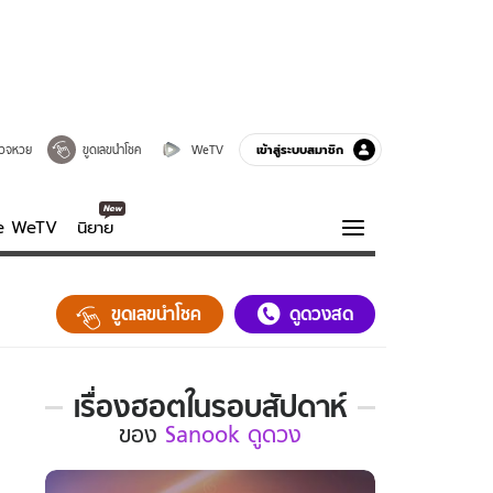
เข้าสู่ระบบสมาชิก
วจหวย
ขูดเลขนำโชค
WeTV
ve WeTV
นิยาย
รบรส
ความรู้รอบตัว
ขูดเลขนำโชค
ดูดวงสด
ฮาวทู
กูรู-รอบรู้
เรื่องฮอตในรอบสัปดาห์
เรื่อง
ของ
Sanook ดูดวง
ฮอต
ใน
รอบ