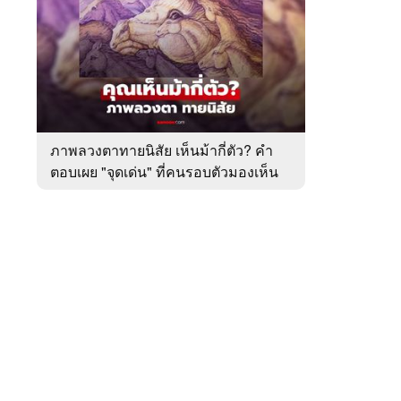
สัปดาห์
ของ
หมวด
ทำนาย
 WeTV
ทาย
ทัก
ภาพลวงตาทายนิสัย เห็นม้ากี่ตัว? คำ
ตอบเผย "จุดเด่น" ที่คนรอบตัวมองเห็น
ติดต่อโฆษณา
ในตัวคุณ
tencentthbd
sales@tencent.co.th
รา
ร้องเรียนเนื้อหาไม่เหมาะสม
แนะนำติชม แจ้งปัญหาการใช้งาน