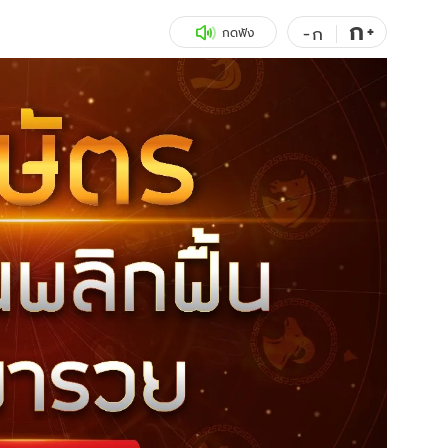
ก
สุขภาพ
+
ดูทีวี
-
ก
กดฟัง
เที่ยว-กิน
WeTV
Tasteful Thailand
Exclusive
Sanook Choice
นิยาย
ยลได้ที่
ร่วมงานกับเ