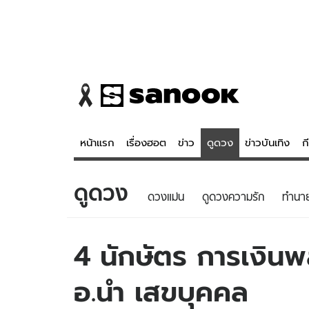
หน้าแรก
เรื่องฮอต
ข่าว
ดูดวง
ข่าวบันเทิง
ก
ดูดวง
ข่าว
ดูดวง - 
ดวงแม่น
ดูดวงความรัก
ทํานา
เรื่องฮอต
ดูดวง
ข่าว
หวยไทย
4 นักษัตร การเงินพ
ข่าวบันเทิง
สถิติหวยไท
อ.นำ เสขบุคคล
ข่าวกีฬา
หวยลาว
ข่าวเศรษฐกิจ