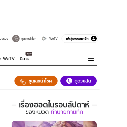
เข้าสู่ระบบสมาชิก
วจหวย
ขูดเลขนำโชค
WeTV
ve WeTV
นิยาย
รบรส
ความรู้รอบตัว
ขูดเลขนำโชค
ดูดวงสด
ฮาวทู
กูรู-รอบรู้
เรื่องฮอตในรอบสัปดาห์
เรื่อง
ของ
หมวด
ทำนายทายทัก
ฮอต
ใน
รอบ