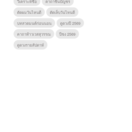
วิเคราะห์ชื่อ
คาถาชินบัญชร
ตัดผมวันไหนดี
ตัดเล็บวันไหนดี
บทสวดมนต์ก่อนนอน
ดูดวงปี 2569
คาถาท้าวเวสสุวรรณ
ปีชง 2569
ดูดวงรายสัปดาห์