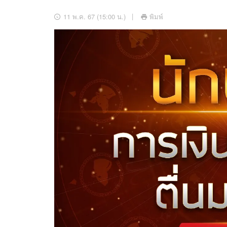
อัปเดตจีน
11 พ.ค. 67 (15:00 น.)
พิมพ์
เช็กข่าวชัวร์
ติดตามสนุกโซเชี
ดาวน์โหลดสนุกแอปฟรี
สงวนลิขสิทธิ์ ©
2569
บริษัท อิมเมจ ฟิวเจอร์ (ประเทศไทย) จำกัด