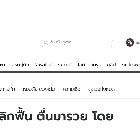
ตร
ีฬา
เศรษฐกิจ
ไลฟ์สไตล์
รถยนต์
ไอที
วัยรุ่น
คลิป
Exclusi
ตรวจหวย
ไลฟ์สไตล์
บันเทิงค
ยทายทัก
หมอดัง ดวงเด่น
ความเชื่อ
ดูดวงทั้งหมด
ผู้หญิง
หนัง-ละคร
ผู้ชาย
เพลง
ลิกฟื้น ตื่นมารวย โดย
ย
วัยรุ่น
เกมส์
ไอที
คลิป
รถยนต์
พอดแคสต์