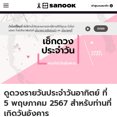
ดูดวง
เข้าสู่ระบบสมาชิก
หมวดอื่นๆ
//s.isanook.com/ho/0/ud/fxd/day/daily-
Sanook
//s.isanook.com/sr/0/images/logo-
600
60
horoscope-
new-
tuesday.jpg
sanook.png
เว็บไซต์นี้ใช้คุกกี้
เพื่อให้ท่านได้รับประสบการณ์การใช้งานที่ดีที่สุดบน เว็บไซต์
ตกลง
ของเรา โปรดศึกษาเพิ่มเติมที่
นโยบายความเป็นส่วนตัว
และ
นโยบายคุกกี้
ดูดวงรายวันประจำวันอาทิตย์ ที่
5 พฤษภาคม 2567 สำหรับท่านที่
เกิดวันอังคาร