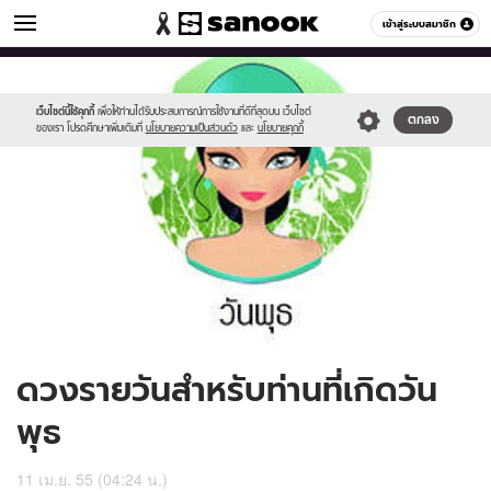
ดูดวง
เข้าสู่ระบบสมาชิก
หมวดอื่นๆ
//s.isanook.com/ho/0/ud/5/27877/170-
Sanook
//s.isanook.com/sr/0/images/logo-
600
60
wed_b.jpg
new-
sanook.png
เว็บไซต์นี้ใช้คุกกี้
เพื่อให้ท่านได้รับประสบการณ์การใช้งานที่ดีที่สุดบน เว็บไซต์
ตกลง
ของเรา โปรดศึกษาเพิ่มเติมที่
นโยบายความเป็นส่วนตัว
และ
นโยบายคุกกี้
ดวงรายวันสำหรับท่านที่เกิดวัน
พุธ
11 เม.ย. 55 (04:24 น.)