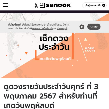
ดูดวง
เข้าสู่ระบบสมาชิก
หมวดอื่นๆ
//s.isanook.com/ho/0/ud/fxd/day/daily-
Sanook
//s.isanook.com/sr/0/images/logo-
600
60
horoscope-
new-
thursday.jpg
sanook.png
เว็บไซต์นี้ใช้คุกกี้
เพื่อให้ท่านได้รับประสบการณ์การใช้งานที่ดีที่สุดบน เว็บไซต์
ตกลง
ของเรา โปรดศึกษาเพิ่มเติมที่
นโยบายความเป็นส่วนตัว
และ
นโยบายคุกกี้
ดูดวงรายวันประจำวันศุกร์ ที่ 3
พฤษภาคม 2567 สำหรับท่านที่
เกิดวันพฤหัสบดี