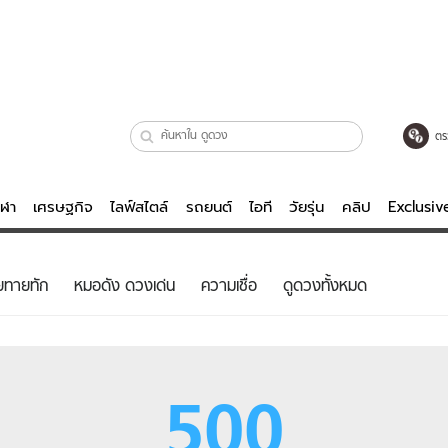
ตร
ีฬา
เศรษฐกิจ
ไลฟ์สไตล์
รถยนต์
ไอที
วัยรุ่น
คลิป
Exclusi
ตรวจหวย
ไลฟ์สไตล์
บันเทิงค
ยทายทัก
หมอดัง ดวงเด่น
ความเชื่อ
ดูดวงทั้งหมด
ผู้หญิง
หนัง-ละคร
ผู้ชาย
เพลง
ย
วัยรุ่น
เกมส์
500
ไอที
คลิป
รถยนต์
พอดแคสต์