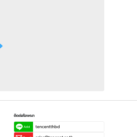
 WeTV
ติดต่อโฆษณา
tencentthbd
sales@tencent.co.th
รา
ร้องเรียนเนื้อหาไม่เหมาะสม
แนะนำติชม แจ้งปัญหาการใช้งาน
ติดต่อโฆษณา
tencentthbd
Add