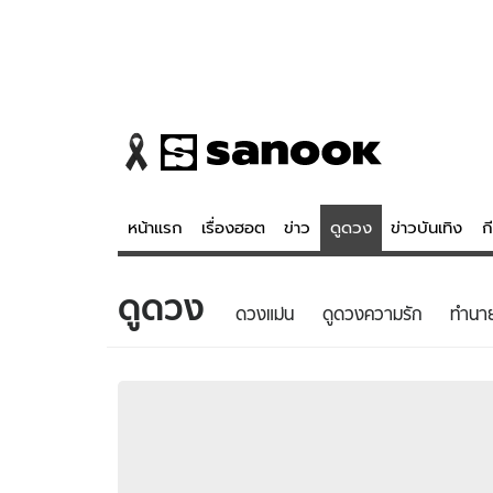
หน้าแรก
เรื่องฮอต
ข่าว
ดูดวง
ข่าวบันเทิง
ก
ดูดวง
ข่าว
ดูดวง - 
ดวงแม่น
ดูดวงความรัก
ทํานา
เรื่องฮอต
ดูดวง
ข่าว
หวยไทย
ข่าวบันเทิง
สถิติหวยไท
ข่าวกีฬา
หวยลาว
ข่าวเศรษฐกิจ