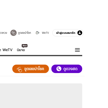
เข้าสู่ระบบสมาชิก
วจหวย
ขูดเลขนำโชค
WeTV
ve WeTV
นิยาย
รบรส
ความรู้รอบตัว
ขูดเลขนำโชค
ดูดวงสด
ฮาวทู
กูรู-รอบรู้