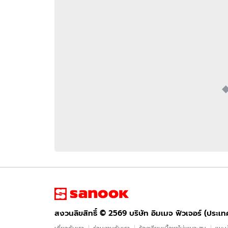
อัปเดตจีน
เช็กข่าวชัวร์
ติดตามสนุกโซเชี
ดาวน์โหลดสนุกแอปฟรี
สงวนลิขสิทธิ์ ©
2569
บริษัท อิมเมจ ฟิวเจอร์ (ประเทศไทย) จำกัด
สงวนลิขสิทธิ์ ©
2569
บริษัท อิมเมจ ฟิวเจอร์ (ประเ