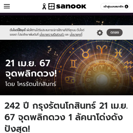
ดูดวง
เข้าสู่ระบบสมาชิก
หมวดอื่นๆ
//s.isanook.com/ho/0/ud/55/277675/0_tagline-
Sanook
//s.isanook.com/sr/0/images/logo-
600
60
template-
new-
update-
sanook.png
เว็บไซต์นี้ใช้คุกกี้
เพื่อให้ท่านได้รับประสบการณ์การใช้งานที่ดีที่สุดบน เว็บไซต์
ตกลง
ของเรา โปรดศึกษาเพิ่มเติมที่
นโยบายความเป็นส่วนตัว
และ
นโยบายคุกกี้
apr.jpg
242 ปี กรุงรัตนโกสินทร์ 21 เม.ย.
67 จุดพลิกดวง 1 ลัคนาโด่งดัง
ปังสุด!