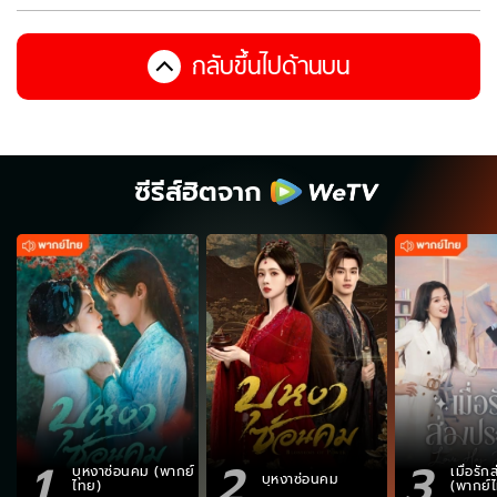
กลับขึ้นไปด้านบน
ซีรีส์ฮิตจาก
1
2
3
บุหงาซ่อนคม (พากย์
เมื่อรั
บุหงาซ่อนคม
ไทย)
(พากย์