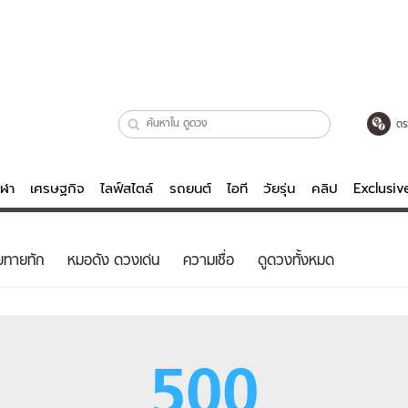
ตร
ีฬา
เศรษฐกิจ
ไลฟ์สไตล์
รถยนต์
ไอที
วัยรุ่น
คลิป
Exclusi
ตรวจหวย
ไลฟ์สไตล์
บันเทิงค
ยทายทัก
หมอดัง ดวงเด่น
ความเชื่อ
ดูดวงทั้งหมด
ผู้หญิง
หนัง-ละคร
ผู้ชาย
เพลง
ย
วัยรุ่น
เกมส์
500
ไอที
คลิป
รถยนต์
พอดแคสต์