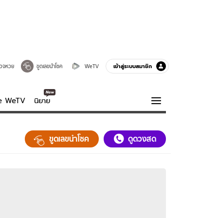
เข้าสู่ระบบสมาชิก
วจหวย
ขูดเลขนำโชค
WeTV
ve WeTV
นิยาย
รบรส
ความรู้รอบตัว
ขูดเลขนำโชค
ดูดวงสด
ฮาวทู
กูรู-รอบรู้