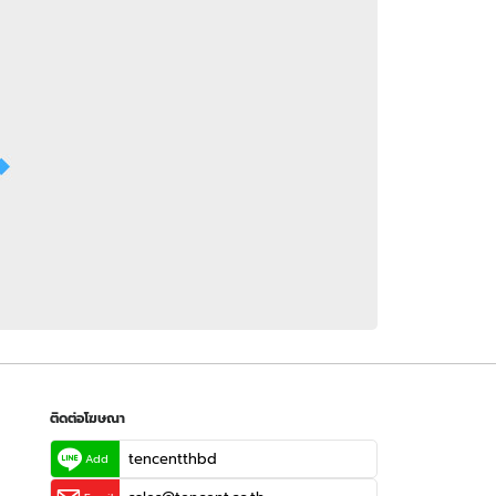
 WeTV
ติดต่อโฆษณา
tencentthbd
sales@tencent.co.th
รา
ร้องเรียนเนื้อหาไม่เหมาะสม
แนะนำติชม แจ้งปัญหาการใช้งาน
ติดต่อโฆษณา
tencentthbd
Add