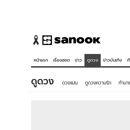
หน้าแรก
เรื่องฮอต
ข่าว
ดูดวง
ข่าวบันเทิง
ก
ดูดวง
ข่าว
ดูดวง - 
ดวงแม่น
ดูดวงความรัก
ทํานา
เรื่องฮอต
ดูดวง
ข่าว
หวยไทย
ข่าวบันเทิง
สถิติหวยไท
ข่าวกีฬา
หวยลาว
ข่าวเศรษฐกิจ