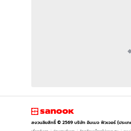
อัปเดตจีน
เช็กข่าวชัวร์
ติดตามสนุกโซเชี
ดาวน์โหลดสนุกแอปฟรี
สงวนลิขสิทธิ์ ©
2569
บริษัท อิมเมจ ฟิวเจอร์ (ประเทศไทย) จำกัด
สงวนลิขสิทธิ์ ©
2569
บริษัท อิมเมจ ฟิวเจอร์ (ประเ